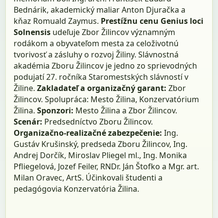
Bednárik, akademický maliar Anton Djuračka a
kňaz Romuald Zaymus.
Prestížnu cenu Genius loci
Solnensis
udeľuje Zbor Žilincov významným
rodákom a obyvateľom mesta za celoživotnú
tvorivosť a zásluhy o rozvoj Žiliny. Slávnostná
akadémia Zboru Žilincov je jedno zo sprievodných
podujatí 27. ročníka Staromestských slávností v
Žiline.
Zakladateľ a organizačný garant:
Zbor
Žilincov. Spolupráca: Mesto Žilina, Konzervatórium
Žilina.
Sponzori:
Mesto Žilina a Zbor Žilincov.
Scenár:
Predsedníctvo Zboru Žilincov.
Organizačno-realizačné zabezpečenie:
Ing.
Gustáv Krušinský, predseda Zboru Žilincov, Ing.
Andrej Dorčík, Miroslav Pliegel ml., Ing. Monika
Pfliegelová, Jozef Feiler, RNDr. Ján Štofko a Mgr. art.
Milan Oravec, ArtS. Účinkovali študenti a
pedagógovia Konzervatória Žilina.