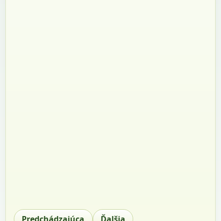
Predchádzajúca
Ďalšia