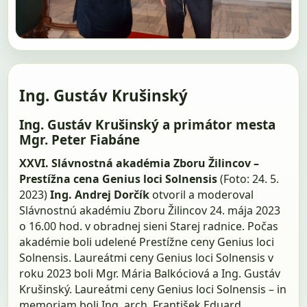
Ing. Gustáv Krušinský
Ing. Gustáv Krušinský a primátor mesta
Mgr. Peter Fiabáne
XXVI. Slávnostná akadémia Zboru Žilincov –
Prestížna cena Genius loci Solnensis
(Foto: 24. 5.
2023)
Ing. Andrej Dorčík
otvoril a moderoval
Slávnostnú akadémiu Zboru Žilincov 24. mája 2023
o 16.00 hod. v obradnej sieni Starej radnice. Počas
akadémie boli udelené Prestížne ceny Genius loci
Solnensis. Laureátmi ceny Genius loci Solnensis v
roku 2023 boli Mgr. Mária Balkóciová a Ing. Gustáv
Krušinský. Laureátmi ceny Genius loci Solnensis – in
memoriam boli Ing. arch. František Eduard