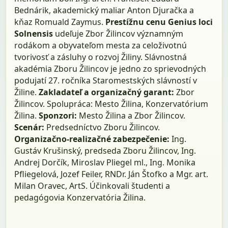
Bednárik, akademický maliar Anton Djuračka a
kňaz Romuald Zaymus.
Prestížnu cenu Genius loci
Solnensis
udeľuje Zbor Žilincov významným
rodákom a obyvateľom mesta za celoživotnú
tvorivosť a zásluhy o rozvoj Žiliny. Slávnostná
akadémia Zboru Žilincov je jedno zo sprievodných
podujatí 27. ročníka Staromestských slávností v
Žiline.
Zakladateľ a organizačný garant:
Zbor
Žilincov. Spolupráca: Mesto Žilina, Konzervatórium
Žilina.
Sponzori:
Mesto Žilina a Zbor Žilincov.
Scenár:
Predsedníctvo Zboru Žilincov.
Organizačno-realizačné zabezpečenie:
Ing.
Gustáv Krušinský, predseda Zboru Žilincov, Ing.
Andrej Dorčík, Miroslav Pliegel ml., Ing. Monika
Pfliegelová, Jozef Feiler, RNDr. Ján Štofko a Mgr. art.
Milan Oravec, ArtS. Účinkovali študenti a
pedagógovia Konzervatória Žilina.