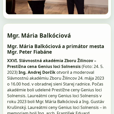
Mgr. Mária Balkóciová
Mgr. Mária Balkóciová a primátor mesta
Mgr. Peter Fiabáne
XXVI. Slávnostná akadémia Zboru Žilincov –
Prestížna cena Genius loci Solnensis
(Foto: 24. 5.
2023)
Ing. Andrej Dorčík
otvoril a moderoval
Slávnostnú akadémiu Zboru Žilincov 24. mája 2023
o 16.00 hod. v obradnej sieni Starej radnice. Počas
akadémie boli udelené Prestížne ceny Genius loci
Solnensis. Laureátmi ceny Genius loci Solnensis v
roku 2023 boli Mgr. Mária Balkóciová a Ing. Gustáv
Krušinský. Laureátmi ceny Genius loci Solnensis – in
memoriam boli Ing. arch. František Eduard