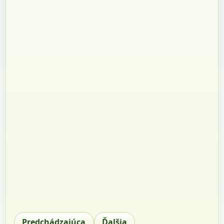
Predchádzajúca
Ďalšia