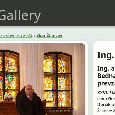
 Gallery
ké slávnosti 2023
»
Zbor Žilincov
Ing.
Ing. 
Bedná
prevz
XXVI. Sl
cena Gen
Dorčík
o
Žilincov 