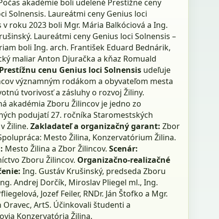
 Počas akadémie boli udelené Prestížne ceny
ci Solnensis. Laureátmi ceny Genius loci
 v roku 2023 boli Mgr. Mária Balkóciová a Ing.
ušinský. Laureátmi ceny Genius loci Solnensis –
iam boli Ing. arch. František Eduard Bednárik,
ký maliar Anton Djuračka a kňaz Romuald
Prestížnu cenu Genius loci Solnensis
udeľuje
incov významným rodákom a obyvateľom mesta
votnú tvorivosť a zásluhy o rozvoj Žiliny.
ná akadémia Zboru Žilincov je jedno zo
ných podujatí 27. ročníka Staromestských
v Žiline.
Zakladateľ a organizačný garant:
Zbor
 Spolupráca: Mesto Žilina, Konzervatórium Žilina.
i:
Mesto Žilina a Zbor Žilincov.
Scenár:
íctvo Zboru Žilincov.
Organizačno-realizačné
čenie:
Ing. Gustáv Krušinský, predseda Zboru
 Ing. Andrej Dorčík, Miroslav Pliegel ml., Ing.
liegelová, Jozef Feiler, RNDr. Ján Štofko a Mgr.
n Oravec, ArtS. Účinkovali študenti a
via Konzervatória Žilina.