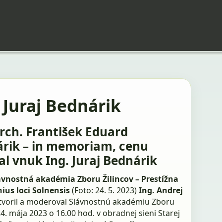
 Juraj Bednárik
arch. František Eduard
rik – in memoriam, cenu
al vnuk Ing. Juraj Bednárik
ávnostná akadémia Zboru Žilincov – Prestížna
ius loci Solnensis
(Foto: 24. 5. 2023)
Ing. Andrej
tvoril a moderoval Slávnostnú akadémiu Zboru
24. mája 2023 o 16.00 hod. v obradnej sieni Starej