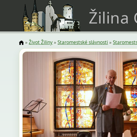
Žilina
»
Život Žiliny
»
Staromestské slávnosti
»
Staromests