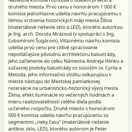
druhého miesta. Prvú cenu s honorárom 1 000 €
komisia jednohlasne udelila návrhu pracujúcemu s
témou vrstvenia historických máp mesta Žilina
(materiálové riešenie sklo a LED), ktorého autorkou
je Ing. arch. Dorota Mrázová (v spolupráci s Ing.
Ľubomírom Šugárom). Víťaznému návrhu komisia
udelila prvú cenu pre citlivé spracovanie
nepotláčajúce pôvodnú architektúru balustrády,
jeho začlenenie do celku Námestia Andreja Hlinku a
súčasnej podoby balustrády so súsoším sv. Cyrila a
Metoda, jeho informačnú zložku odkazujúcu v
mieste nástupu do Mestskej pamiatkovej
rezervácie na urbanisticko-historický vývoj mesta
Žilina, efekt iluminácie vo večerných hodinách a
mieru realizovateľnosti celého diela podľa
určeného rozpočtu. Druhé miesto s honorárom
500 € komisia udelila návrhu pracujúcemu so
segmentmi „rieky času“ (materiálové riešenie
antikor, sklo, LED), ktorého autorom je Peter