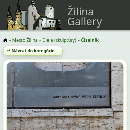
Žilina
Gallery
»
Mesto Žilina
»
Diela (skulptúry)
»
Číselník
↵ Návrat do kategórie