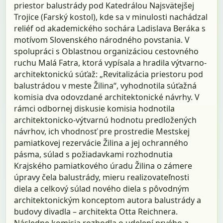
priestor balustrády pod Katedrálou Najsvätejšej
Trojice (Farský kostol), kde sa v minulosti nachádzal
reliéf od akademického sochára Ladislava Beráka s
motívom Slovenského národného povstania. V
spolupráci s Oblastnou organizáciou cestovného
ruchu Malá Fatra, ktorá vypísala a hradila výtvarno-
architektonickú súťaž: „Revitalizácia priestoru pod
balustrádou v meste Žilina“, vyhodnotila súťažná
komisia dva odovzdané architektonické návrhy. V
rámci odbornej diskusie komisia hodnotila
architektonicko-výtvarnú hodnotu predložených
návrhov, ich vhodnosť pre prostredie Mestskej
pamiatkovej rezervácie Žilina a jej ochranného
pásma, súlad s požiadavkami rozhodnutia
Krajského pamiatkového úradu Žilina o zámere
úpravy čela balustrády, mieru realizovateľnosti
diela a celkový súlad nového diela s pôvodným
architektonickým konceptom autora balustrády a
budovy divadla – architekta Otta Reichnera.
Následne komisia rozhodla o udelení prvého a