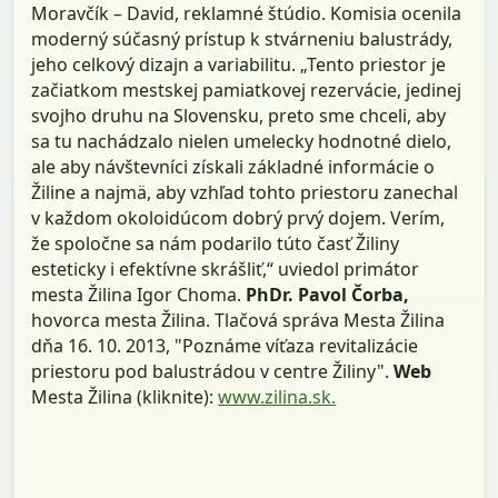
Moravčík – David, reklamné štúdio. Komisia ocenila
moderný súčasný prístup k stvárneniu balustrády,
jeho celkový dizajn a variabilitu. „Tento priestor je
začiatkom mestskej pamiatkovej rezervácie, jedinej
svojho druhu na Slovensku, preto sme chceli, aby
sa tu nachádzalo nielen umelecky hodnotné dielo,
ale aby návštevníci získali základné informácie o
Žiline a najmä, aby vzhľad tohto priestoru zanechal
v každom okoloidúcom dobrý prvý dojem. Verím,
že spoločne sa nám podarilo túto časť Žiliny
esteticky i efektívne skrášliť,“ uviedol primátor
mesta Žilina Igor Choma.
PhDr. Pavol Čorba,
hovorca mesta Žilina. Tlačová správa Mesta Žilina
dňa 16. 10. 2013, "Poznáme víťaza revitalizácie
priestoru pod balustrádou v centre Žiliny".
Web
Mesta Žilina (kliknite):
www.zilina.sk.