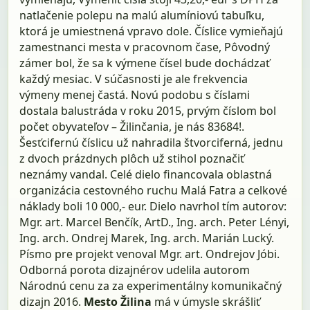
natlačenie polepu na malú alumíniovú tabuľku,
ktorá je umiestnená vpravo dole. Číslice vymieňajú
zamestnanci mesta v pracovnom čase, Pôvodný
zámer bol, že sa k výmene čísel bude dochádzať
každý mesiac. V súčasnosti je ale frekvencia
výmeny menej častá. Novú podobu s číslami
dostala balustráda v roku 2015, prvým číslom bol
počet obyvateľov – Žilinčania, je nás 83684!.
Šesťcifernú číslicu už nahradila štvorciferná, jednu
z dvoch prázdnych plôch už stihol poznačiť
neznámy vandal. Celé dielo financovala oblastná
organizácia cestovného ruchu Malá Fatra a celkové
náklady boli 10 000,- eur. Dielo navrhol tím autorov:
Mgr. art. Marcel Benčík, ArtD., Ing. arch. Peter Lényi,
Ing. arch. Ondrej Marek, Ing. arch. Marián Lucký.
Písmo pre projekt venoval Mgr. art. Ondrejov Jóbi.
Odborná porota dizajnérov udelila autorom
Národnú cenu za za experimentálny komunikačný
dizajn 2016.
Mesto Žilina
má v úmysle skrášliť