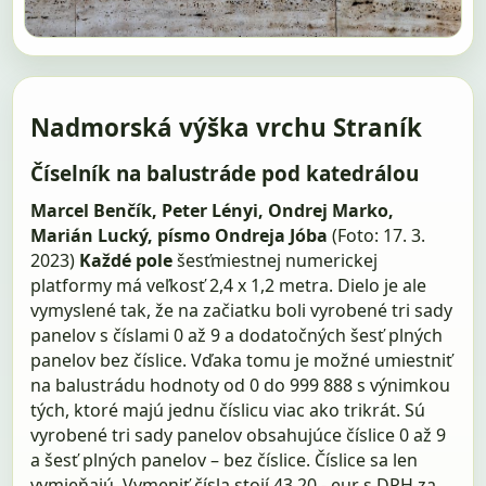
Nadmorská výška vrchu Straník
Číselník na balustráde pod katedrálou
Marcel Benčík, Peter Lényi, Ondrej Marko,
Marián Lucký, písmo Ondreja Jóba
(Foto: 17. 3.
2023)
Každé pole
šesťmiestnej numerickej
platformy má veľkosť 2,4 x 1,2 metra. Dielo je ale
vymyslené tak, že na začiatku boli vyrobené tri sady
panelov s číslami 0 až 9 a dodatočných šesť plných
panelov bez číslice. Vďaka tomu je možné umiestniť
na balustrádu hodnoty od 0 do 999 888 s výnimkou
tých, ktoré majú jednu číslicu viac ako trikrát. Sú
vyrobené tri sady panelov obsahujúce číslice 0 až 9
a šesť plných panelov – bez číslice. Číslice sa len
vymieňajú, Vymeniť čísla stojí 43,20,- eur s DPH za