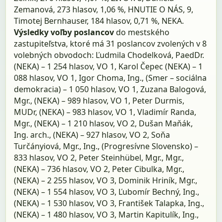
Zemanová, 273 hlasov, 1,06 %, HNUTIE O NÁS, 9,
Timotej Bernhauser, 184 hlasov, 0,71 %, NEKA.
Výsledky voľby poslancov
do mestského
zastupiteľstva, ktoré má 31 poslancov zvolených v 8
volebných obvodoch: Ľudmila Chodelková, PaedDr.
(NEKA) – 1 254 hlasov, VO 1, Karol Čepec (NEKA) – 1
088 hlasov, VO 1, Igor Choma, Ing., (Smer – sociálna
demokracia) – 1 050 hlasov, VO 1, Zuzana Balogová,
Mgr., (NEKA) – 989 hlasov, VO 1, Peter Durmis,
MUDr, (NEKA) – 983 hlasov, VO 1, Vladimír Randa,
Mgr., (NEKA) – 1 210 hlasov, VO 2, Dušan Maňák,
Ing. arch., (NEKA) – 927 hlasov, VO 2, Soňa
Turčányiová, Mgr., Ing., (Progresívne Slovensko) –
833 hlasov, VO 2, Peter Steinhübel, Mgr., Mgr.,
(NEKA) – 736 hlasov, VO 2, Peter Cibulka, Mgr.,
(NEKA) – 2 255 hlasov, VO 3, Dominik Hriník, Mgr.,
(NEKA) – 1 554 hlasov, VO 3, Ľubomír Bechný, Ing.,
(NEKA) – 1 530 hlasov, VO 3, František Talapka, Ing.,
(NEKA) – 1 480 hlasov, VO 3, Martin Kapitulík, Ing.,