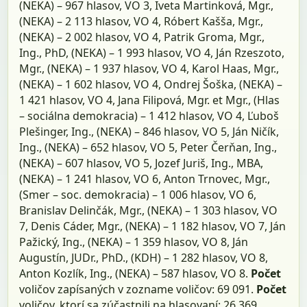
(NEKA) – 967 hlasov, VO 3, Iveta Martinková, Mgr.,
(NEKA) – 2 113 hlasov, VO 4, Róbert Kašša, Mgr.,
(NEKA) – 2 002 hlasov, VO 4, Patrik Groma, Mgr.,
Ing., PhD, (NEKA) – 1 993 hlasov, VO 4, Ján Rzeszoto,
Mgr., (NEKA) – 1 937 hlasov, VO 4, Karol Haas, Mgr.,
(NEKA) – 1 602 hlasov, VO 4, Ondrej Šoška, (NEKA) –
1 421 hlasov, VO 4, Jana Filipová, Mgr. et Mgr., (Hlas
– sociálna demokracia) – 1 412 hlasov, VO 4, Ľuboš
Plešinger, Ing., (NEKA) – 846 hlasov, VO 5, Ján Ničík,
Ing., (NEKA) – 652 hlasov, VO 5, Peter Čerňan, Ing.,
(NEKA) – 607 hlasov, VO 5, Jozef Juriš, Ing., MBA,
(NEKA) – 1 241 hlasov, VO 6, Anton Trnovec, Mgr.,
(Smer – soc. demokracia) – 1 006 hlasov, VO 6,
Branislav Delinčák, Mgr., (NEKA) – 1 303 hlasov, VO
7, Denis Cáder, Mgr., (NEKA) – 1 182 hlasov, VO 7, Ján
Pažický, Ing., (NEKA) – 1 359 hlasov, VO 8, Ján
Augustín, JUDr., PhD., (KDH) – 1 282 hlasov, VO 8,
Anton Kozlík, Ing., (NEKA) – 587 hlasov, VO 8.
Počet
voličov zapísaných v zozname voličov: 69 091.
Počet
voličov, ktorí sa zúčastnili na hlasovaní: 26 369.