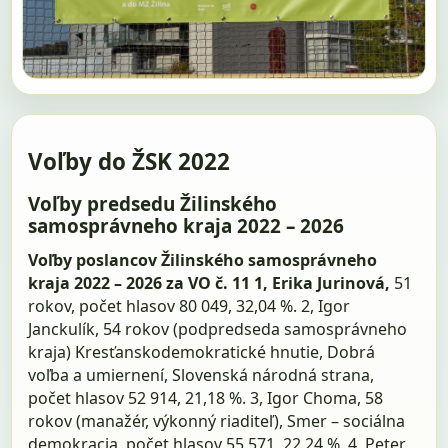
Voľby do ŽSK 2022
Voľby predsedu Žilinského
samosprávneho kraja 2022 – 2026
Voľby poslancov Žilinského samosprávneho
kraja 2022 – 2026 za VO č. 11
1, Erika Jurinová,
51
rokov, počet hlasov 80 049, 32,04 %. 2, Igor
Janckulík, 54 rokov (podpredseda samosprávneho
kraja) Kresťanskodemokratické hnutie, Dobrá
voľba a umiernení, Slovenská národná strana,
počet hlasov 52 914, 21,18 %. 3, Igor Choma, 58
rokov (manažér, výkonný riaditeľ), Smer – sociálna
demokracia, počet hlasov 55 571, 22,24 %. 4, Peter