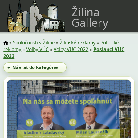
Žilina
Gallery
»
Spoločnosti v Žiline
»
Žilinské reklamy
»
Politické
reklamy
»
Voľby VÚC
»
Volby VUC 2022
»
Poslanci VÚC
2022
↵ Návrat do kategórie