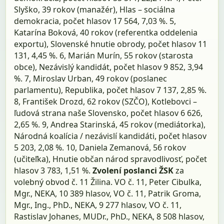
Slyško, 39 rokov (manažér), Hlas – sociálna
demokracia, počet hlasov 17 564, 7,03 %. 5,
Katarína Boková, 40 rokov (referentka oddelenia
exportu), Slovenské hnutie obrody, počet hlasov 11
131, 4,45 %. 6, Marián Murín, 55 rokov (starosta
obce), Nezávislý kandidát, počet hlasov 9 852, 3,94
%. 7, Miroslav Urban, 49 rokov (poslanec
parlamentu), Republika, počet hlasov 7 137, 2,85 %.
8, František Drozd, 62 rokov (SZČO), Kotlebovci –
ľudová strana naše Slovensko, počet hlasov 6 626,
2,65 %. 9, Andrea Starinská, 45 rokov (mediátorka),
Národná koalícia / nezávislí kandidáti, počet hlasov
5 203, 2,08 %. 10, Daniela Zemanová, 56 rokov
(učiteľka), Hnutie občan národ spravodlivosť, počet
hlasov 3 783, 1,51 %.
Zvolení poslanci ŽSK
za
volebný obvod č. 11 Žilina. VO č. 11, Peter Cibulka,
Mgr., NEKA, 10 389 hlasov, VO č. 11, Patrik Groma,
Mgr., Ing., PhD., NEKA, 9 277 hlasov, VO č. 11,
Rastislav Johanes, MUDr., PhD., NEKA, 8 508 hlasov,