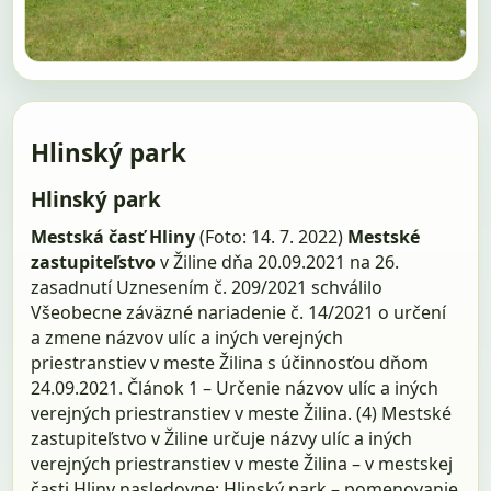
Hlinský park
Hlinský park
Mestská časť Hliny
(Foto: 14. 7. 2022)
Mestské
zastupiteľstvo
v Žiline dňa 20.09.2021 na 26.
zasadnutí Uznesením č. 209/2021 schválilo
Všeobecne záväzné nariadenie č. 14/2021 o určení
a zmene názvov ulíc a iných verejných
priestranstiev v meste Žilina s účinnosťou dňom
24.09.2021. Článok 1 – Určenie názvov ulíc a iných
verejných priestranstiev v meste Žilina. (4) Mestské
zastupiteľstvo v Žiline určuje názvy ulíc a iných
verejných priestranstiev v meste Žilina – v mestskej
časti Hliny nasledovne: Hlinský park – pomenovanie