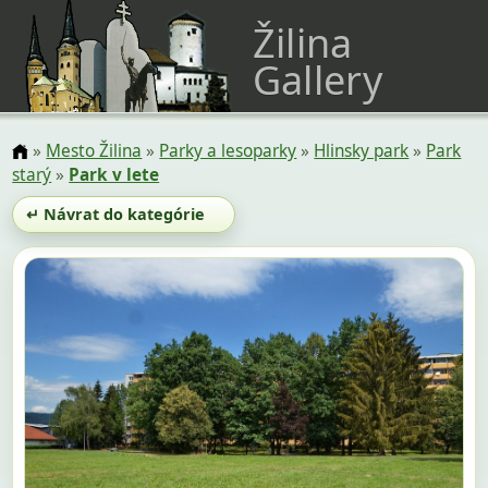
Žilina
Gallery
»
Mesto Žilina
»
Parky a lesoparky
»
Hlinsky park
»
Park
starý
»
Park v lete
↵ Návrat do kategórie