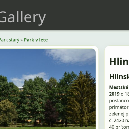
 Gallery
Park starý
»
Park v lete
Hli
Hlins
Mestská 
2019
o 18
poslanco
primátor
zelenej 
č. 2420 n
40 príto