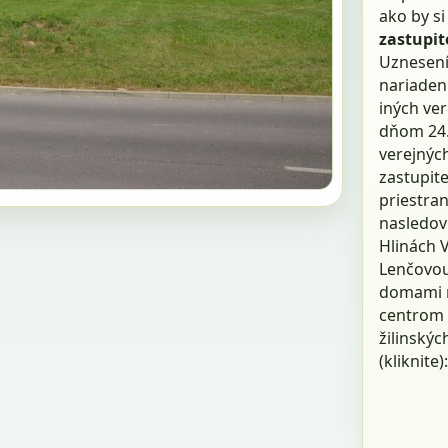
ako by s
zastupit
Uznesení
nariadeni
iných ver
dňom 24.0
verejných
zastupite
priestran
nasledov
Hlinách 
Lenčovou
domami n
centrom 
žilinskýc
(kliknite)