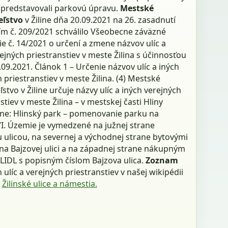
i predstavovali parkovú úpravu.
Mestské
eľstvo
v Žiline dňa 20.09.2021 na 26. zasadnutí
m č. 209/2021 schválilo Všeobecne záväzné
e č. 14/2021 o určení a zmene názvov ulíc a
ejných priestranstiev v meste Žilina s účinnosťou
9.2021. Článok 1 – Určenie názvov ulíc a iných
 priestranstiev v meste Žilina. (4) Mestské
ľstvo v Žiline určuje názvy ulíc a iných verejných
stiev v meste Žilina – v mestskej časti Hliny
ne: Hlinský park – pomenovanie parku na
VI. Územie je vymedzené na južnej strane
 ulicou, na severnej a východnej strane bytovými
a Bajzovej ulici a na západnej strane nákupným
LIDL s popisným číslom Bajzova ulica.
Zoznam
h ulíc a verejných priestranstiev v našej wikipédii
:
Žilinské ulice a námestia.