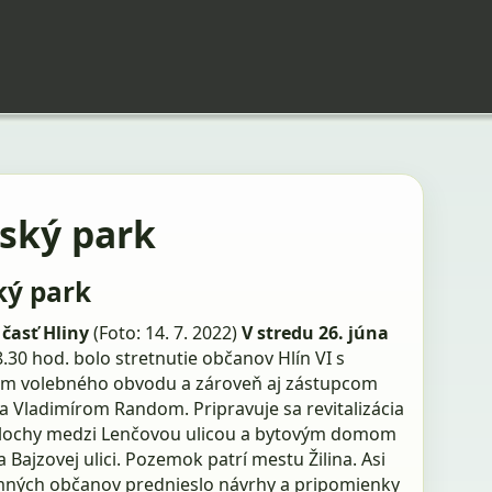
nský park
ký park
časť Hliny
(Foto: 14. 7. 2022)
V stredu 26. júna
.30 hod. bolo stretnutie občanov Hlín VI s
m volebného obvodu a zároveň aj zástupcom
a Vladimírom Random. Pripravuje sa revitalizácia
plochy medzi Lenčovou ulicou a bytovým domom
a Bajzovej ulici. Pozemok patrí mestu Žilina. Asi
mných občanov prednieslo návrhy a pripomienky