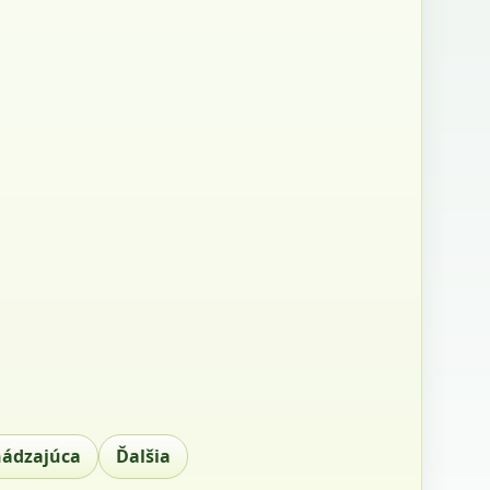
hádzajúca
Ďalšia