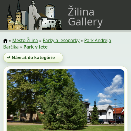
Žilina
Gallery
»
Mesto Žilina
»
Parky a lesoparky
»
Park Andreja
Barčíka
»
Park v lete
↵ Návrat do kategórie