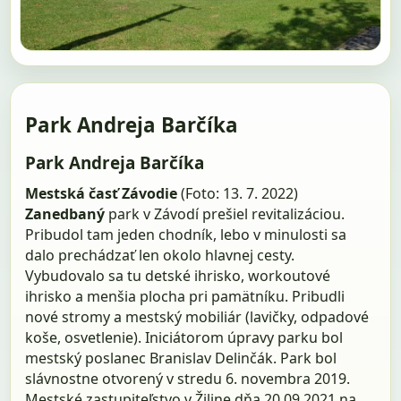
Park Andreja Barčíka
Park Andreja Barčíka
Mestská časť Závodie
(Foto: 13. 7. 2022)
Zanedbaný
park v Závodí prešiel revitalizáciou.
Pribudol tam jeden chodník, lebo v minulosti sa
dalo prechádzať len okolo hlavnej cesty.
Vybudovalo sa tu detské ihrisko, workoutové
ihrisko a menšia plocha pri pamätníku. Pribudli
nové stromy a mestský mobiliár (lavičky, odpadové
koše, osvetlenie). Iniciátorom úpravy parku bol
mest­ský poslanec Branislav Delinčák. Park bol
slávnostne otvorený v stredu 6. novembra 2019.
Mestské zastupiteľstvo v Žiline dňa 20.09.2021 na