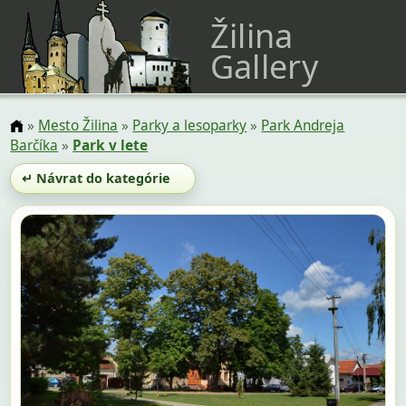
Žilina
Gallery
»
Mesto Žilina
»
Parky a lesoparky
»
Park Andreja
Barčíka
»
Park v lete
↵ Návrat do kategórie