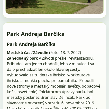
Park Andreja Barčíka
Park Andreja Barčíka
Mestská časť Závodie
(Foto: 13. 7. 2022)
Zanedbaný
park v Závodí prešiel revitalizáciou.
Pribudol tam jeden chodník, lebo v minulosti sa
dalo prechádzať len okolo hlavnej cesty.
Vybudovalo sa tu detské ihrisko, workoutové
ihrisko a menšia plocha pri pamätníku. Pribudli
nové stromy a mestský mobiliár (lavičky, odpadové
koše, osvetlenie). Iniciátorom úpravy parku bol
mest­ský poslanec Branislav Delinčák. Park bol
slávnostne otvorený v stredu 6. novembra 2019.
Mestské zastupiteľstvo v Žiline dňa 20.09.2021 na