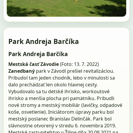
Park Andreja Barčíka
Park Andreja Barčíka
Mestská časť Závodie
(Foto: 13. 7. 2022)
Zanedbaný
park v Závodí prešiel revitalizáciou.
Pribudol tam jeden chodník, lebo v minulosti sa
dalo prechádzať len okolo hlavnej cesty.
Vybudovalo sa tu detské ihrisko, workoutové
ihrisko a menšia plocha pri pamätníku. Pribudli
nové stromy a mestský mobiliár (lavičky, odpadové
koše, osvetlenie). Iniciátorom úpravy parku bol
mest­ský poslanec Branislav Delinčák. Park bol
slávnostne otvorený v stredu 6. novembra 2019.
Mestské zastupiteľstvo v Žiline dňa 20.09.2021 na