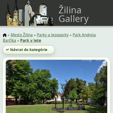
Žilina
Gallery
»
Mesto Žilina
»
Parky a lesoparky
»
Park Andreja
Barčíka
»
Park v lete
↵ Návrat do kategórie