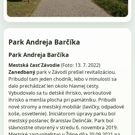
Park Andreja Barčíka
Park Andreja Barčíka
Mestská časť Závodie
(Foto: 13. 7. 2022)
Zanedbaný
park v Závodí prešiel revitalizáciou.
Pribudol tam jeden chodník, lebo v minulosti sa
dalo prechádzať len okolo hlavnej cesty.
Vybudovalo sa tu detské ihrisko, workoutové
ihrisko a menšia plocha pri pamätníku. Pribudli
nové stromy a mestský mobiliár (lavičky, odpadové
koše, osvetlenie). Iniciátorom úpravy parku bol
mest­ský poslanec Branislav Delinčák. Park bol
slávnostne otvorený v stredu 6. novembra 2019.
Mestské zastupiteľstvo v Žiline dňa 20.09.2021 na