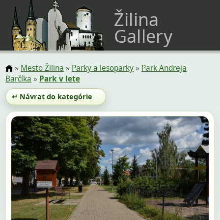
Žilina
Gallery
»
Mesto Žilina
»
Parky a lesoparky
»
Park Andreja
Barčíka
»
Park v lete
↵ Návrat do kategórie