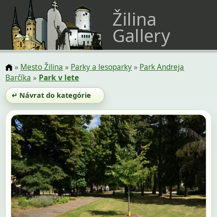
Žilina
Gallery
»
Mesto Žilina
»
Parky a lesoparky
»
Park Andreja
Barčíka
»
Park v lete
↵ Návrat do kategórie