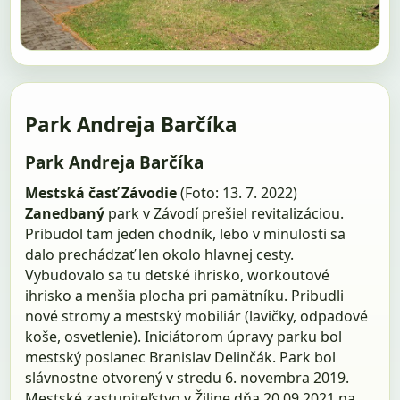
Park Andreja Barčíka
Park Andreja Barčíka
Mestská časť Závodie
(Foto: 13. 7. 2022)
Zanedbaný
park v Závodí prešiel revitalizáciou.
Pribudol tam jeden chodník, lebo v minulosti sa
dalo prechádzať len okolo hlavnej cesty.
Vybudovalo sa tu detské ihrisko, workoutové
ihrisko a menšia plocha pri pamätníku. Pribudli
nové stromy a mestský mobiliár (lavičky, odpadové
koše, osvetlenie). Iniciátorom úpravy parku bol
mest­ský poslanec Branislav Delinčák. Park bol
slávnostne otvorený v stredu 6. novembra 2019.
Mestské zastupiteľstvo v Žiline dňa 20.09.2021 na