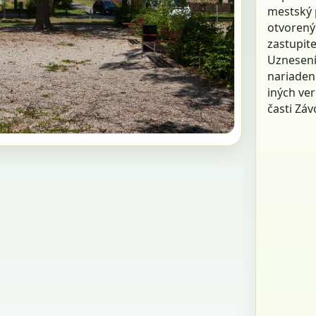
mest­ský 
otvorený
zastupite
Uznesení
nariadeni
iných ver
časti Záv