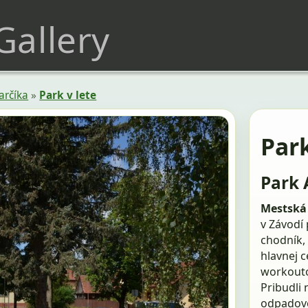
 Gallery
arčíka
»
Park v lete
Par
Park 
Mestská
v Závodí 
chodník, 
hlavnej c
workouto
Pribudli 
odpadové