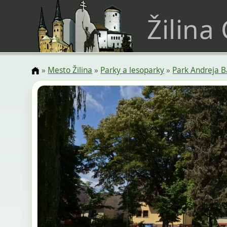
Žilina
»
Mesto Žilina
»
Parky a lesoparky
»
Park Andreja B