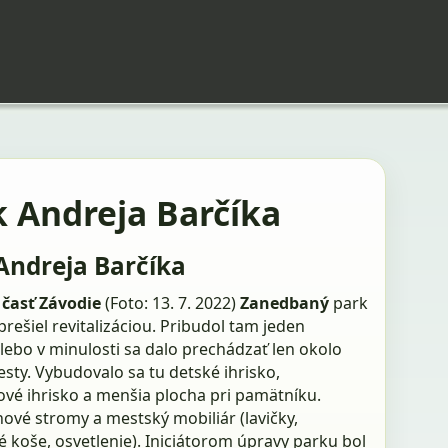
k Andreja Barčíka
Andreja Barčíka
 časť Závodie
(Foto: 13. 7. 2022)
Zanedbaný
park
prešiel revitalizáciou. Pribudol tam jeden
lebo v minulosti sa dalo prechádzať len okolo
esty. Vybudovalo sa tu detské ihrisko,
vé ihrisko a menšia plocha pri pamätníku.
nové stromy a mestský mobiliár (lavičky,
 koše, osvetlenie). Iniciátorom úpravy parku bol