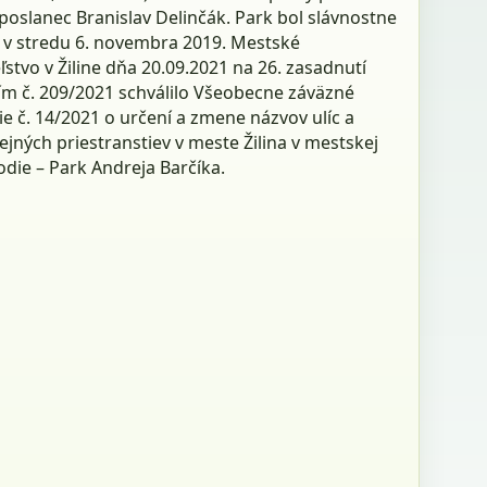
poslanec Branislav Delinčák. Park bol slávnostne
 v stredu 6. novembra 2019. Mestské
ľstvo v Žiline dňa 20.09.2021 na 26. zasadnutí
m č. 209/2021 schválilo Všeobecne záväzné
e č. 14/2021 o určení a zmene názvov ulíc a
ejných priestranstiev v meste Žilina v mestskej
odie – Park Andreja Barčíka.