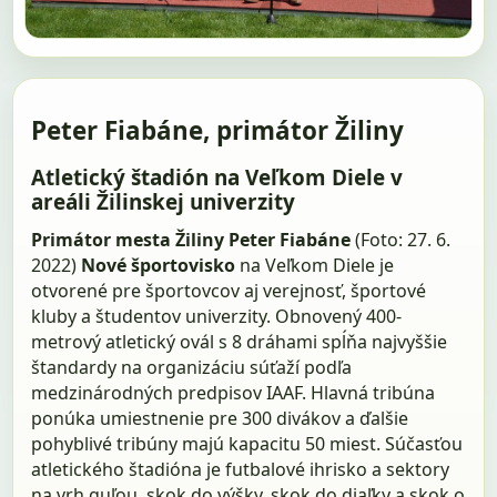
Peter Fiabáne, primátor Žiliny
Atletický štadión na Veľkom Diele v
areáli Žilinskej univerzity
Primátor mesta Žiliny Peter Fiabáne
(Foto: 27. 6.
2022)
Nové športovisko
na Veľkom Diele je
otvorené pre športovcov aj verejnosť, športové
kluby a študentov univerzity. Obnovený 400-
metrový atletický ovál s 8 dráhami spĺňa najvyššie
štandardy na organizáciu súťaží podľa
medzinárodných predpisov IAAF. Hlavná tribúna
ponúka umiestnenie pre 300 divákov a ďalšie
pohyblivé tribúny majú kapacitu 50 miest. Súčasťou
atletického štadióna je futbalové ihrisko a sektory
na vrh guľou, skok do výšky, skok do diaľky a skok o