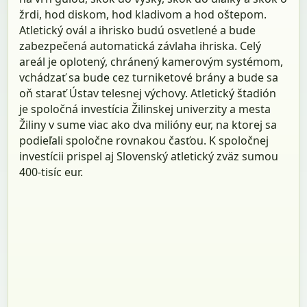
žrdi, hod diskom, hod kladivom a hod oštepom.
Atletický ovál a ihrisko budú osvetlené a bude
zabezpečená automatická závlaha ihriska. Celý
areál je oplotený, chránený kamerovým systémom,
vchádzať sa bude cez turniketové brány a bude sa
oň starať Ústav telesnej výchovy. Atletický štadión
je spoločná investícia Žilinskej univerzity a mesta
Žiliny v sume viac ako dva milióny eur, na ktorej sa
podieľali spoločne rovnakou časťou. K spoločnej
investícii prispel aj Slovenský atletický zväz sumou
400-tisíc eur.