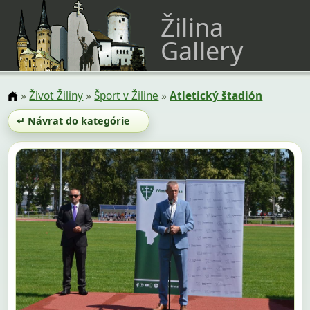
Žilina
Gallery
»
Život Žiliny
»
Šport v Žiline
»
Atletický štadión
↵ Návrat do kategórie