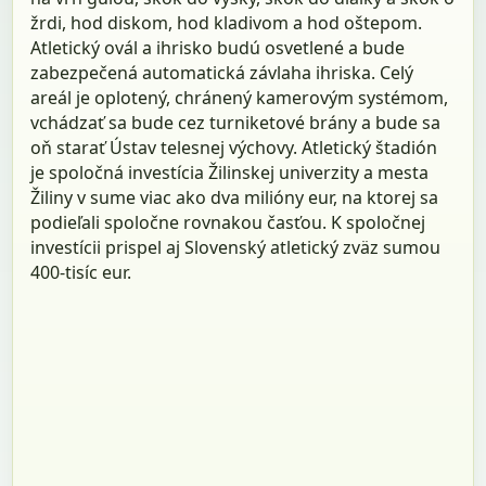
žrdi, hod diskom, hod kladivom a hod oštepom.
Atletický ovál a ihrisko budú osvetlené a bude
zabezpečená automatická závlaha ihriska. Celý
areál je oplotený, chránený kamerovým systémom,
vchádzať sa bude cez turniketové brány a bude sa
oň starať Ústav telesnej výchovy. Atletický štadión
je spoločná investícia Žilinskej univerzity a mesta
Žiliny v sume viac ako dva milióny eur, na ktorej sa
podieľali spoločne rovnakou časťou. K spoločnej
investícii prispel aj Slovenský atletický zväz sumou
400-tisíc eur.