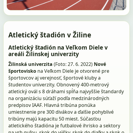
Atletický štadión v Žiline
Atletický štadión na Veľkom Diele v
areáli Žilinskej univerzity
Žilinská univerzita
(Foto: 27. 6. 2022)
Nové
športovisko
na Veľkom Diele je otvorené pre
športovcov aj verejnosť, športové kluby a
študentov univerzity. Obnovený 400-metrový
atletický ovál s 8 dráhami spĺňa najvyššie štandardy
na organizáciu súťaží podľa medzinárodných
predpisov IAAF. Hlavná tribúna ponúka
umiestnenie pre 300 divákov a ďalšie pohyblivé
tribúny majú kapacitu 50 miest. Súčasťou
atletického štadióna je futbalové ihrisko a sektory
na vrh guľou, skok do výšky, skok do diaľky a skok o