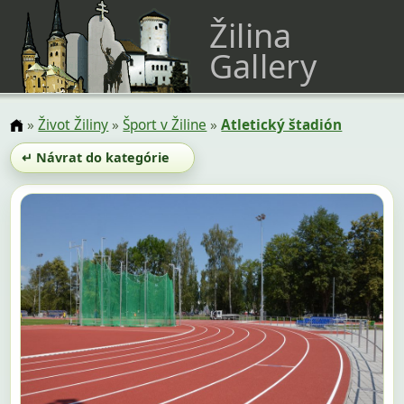
Žilina
Gallery
»
Život Žiliny
»
Šport v Žiline
»
Atletický štadión
↵ Návrat do kategórie