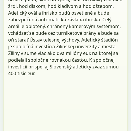
žrdi, hod diskom, hod kladivom a hod oštepom.
Atletický ovál a ihrisko budú osvetlené a bude
zabezpečená automatická závlaha ihriska. Celý
areál je oplotený, chránený kamerovým systémom,
vchádzať sa bude cez turniketové brány a bude sa
oň starať Ústav telesnej výchovy. Atletický štadión
je spoločná investícia Žilinskej univerzity a mesta
Žiliny v sume viac ako dva milióny eur, na ktorej sa
podieľali spoločne rovnakou časťou. K spoločnej
investícii prispel aj Slovenský atletický zväz sumou
400-tisíc eur.