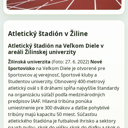
Atletický štadión v Žiline
Atletický štadión na Veľkom Diele v
areáli Žilinskej univerzity
Žilinská univerzita
(Foto: 27. 6. 2022)
Nové
športovisko
na Veľkom Diele je otvorené pre
športovcov aj verejnosť, športové kluby a
študentov univerzity. Obnovený 400-metrový
atletický ovál s 8 dráhami spĺňa najvyššie štandardy
na organizáciu súťaží podľa medzinárodných
predpisov IAAF. Hlavná tribúna ponúka
umiestnenie pre 300 divákov a ďalšie pohyblivé
tribúny majú kapacitu 50 miest. Súčasťou
atletického štadióna je futbalové ihrisko a sektory
na vrh guľou, skok do výšky, skok do diaľky a skok o