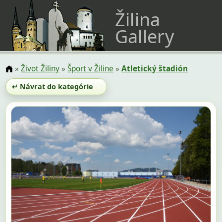
Žilina
Gallery
»
Život Žiliny
»
Šport v Žiline
»
Atletický štadión
↵ Návrat do kategórie