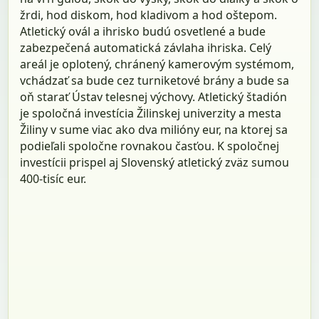
žrdi, hod diskom, hod kladivom a hod oštepom.
Atletický ovál a ihrisko budú osvetlené a bude
zabezpečená automatická závlaha ihriska. Celý
areál je oplotený, chránený kamerovým systémom,
vchádzať sa bude cez turniketové brány a bude sa
oň starať Ústav telesnej výchovy. Atletický štadión
je spoločná investícia Žilinskej univerzity a mesta
Žiliny v sume viac ako dva milióny eur, na ktorej sa
podieľali spoločne rovnakou časťou. K spoločnej
investícii prispel aj Slovenský atletický zväz sumou
400-tisíc eur.