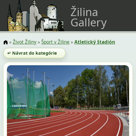
Žilina
Gallery
»
Život Žiliny
»
Šport v Žiline
»
Atletický štadión
↵ Návrat do kategórie