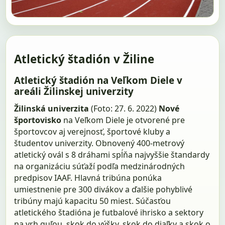
Atletický štadión v Žiline
Atletický štadión na Veľkom Diele v
areáli Žilinskej univerzity
Žilinská univerzita
(Foto: 27. 6. 2022)
Nové
športovisko
na Veľkom Diele je otvorené pre
športovcov aj verejnosť, športové kluby a
študentov univerzity. Obnovený 400-metrový
atletický ovál s 8 dráhami spĺňa najvyššie štandardy
na organizáciu súťaží podľa medzinárodných
predpisov IAAF. Hlavná tribúna ponúka
umiestnenie pre 300 divákov a ďalšie pohyblivé
tribúny majú kapacitu 50 miest. Súčasťou
atletického štadióna je futbalové ihrisko a sektory
na vrh guľou, skok do výšky, skok do diaľky a skok o