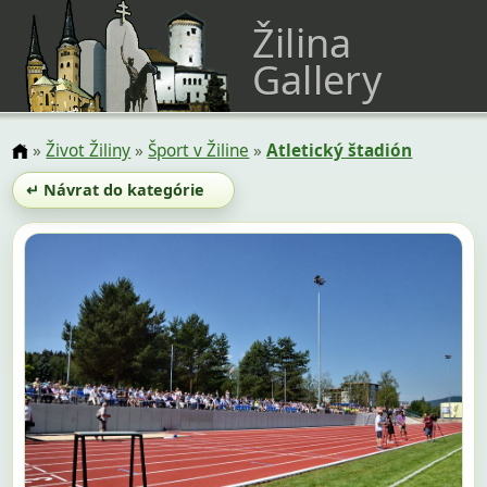
Žilina
Gallery
»
Život Žiliny
»
Šport v Žiline
»
Atletický štadión
↵ Návrat do kategórie