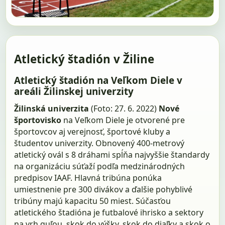
Atletický štadión v Žiline
Atletický štadión na Veľkom Diele v
areáli Žilinskej univerzity
Žilinská univerzita
(Foto: 27. 6. 2022)
Nové
športovisko
na Veľkom Diele je otvorené pre
športovcov aj verejnosť, športové kluby a
študentov univerzity. Obnovený 400-metrový
atletický ovál s 8 dráhami spĺňa najvyššie štandardy
na organizáciu súťaží podľa medzinárodných
predpisov IAAF. Hlavná tribúna ponúka
umiestnenie pre 300 divákov a ďalšie pohyblivé
tribúny majú kapacitu 50 miest. Súčasťou
atletického štadióna je futbalové ihrisko a sektory
na vrh guľou, skok do výšky, skok do diaľky a skok o