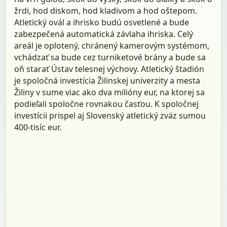
žrdi, hod diskom, hod kladivom a hod oštepom.
Atletický ovál a ihrisko budú osvetlené a bude
zabezpečená automatická závlaha ihriska. Celý
areál je oplotený, chránený kamerovým systémom,
vchádzať sa bude cez turniketové brány a bude sa
oň starať Ústav telesnej výchovy. Atletický štadión
je spoločná investícia Žilinskej univerzity a mesta
Žiliny v sume viac ako dva milióny eur, na ktorej sa
podieľali spoločne rovnakou časťou. K spoločnej
investícii prispel aj Slovenský atletický zväz sumou
400-tisíc eur.