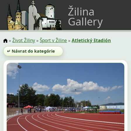
Žilina
Gallery
»
Život Žiliny
»
Šport v Žiline
»
Atletický štadión
↵ Návrat do kategórie