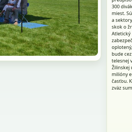
300 divák
miest. Sú
a sektory
skok o ž
Atletický
zabezpeče
oplotený
bude cez
telesnej 
Žilinskej
milióny e
časťou. K
zväz sumo