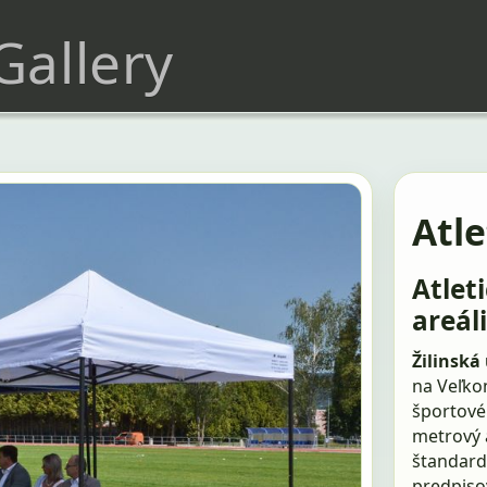
 Gallery
Atle
Atlet
areáli
Žilinská
na Veľkom
športové
metrový a
štandard
predpiso