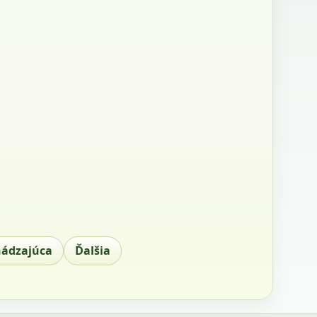
hádzajúca
Ďalšia