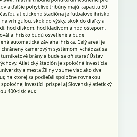
ov a ďalšie pohyblivé tribúny majú kapacitu 50
časťou atletického štadióna je futbalové ihrisko
 na vrh guľou, skok do výšky, skok do diaľky a
rdi, hod diskom, hod kladivom a hod oštepom.
 ovál a ihrisko budú osvetlené a bude
ná automatická závlaha ihriska. Celý areál je
, chránený kamerovým systémom, vchádzať sa
 turniketové brány a bude sa oň starať Ústav
výchovy. Atletický štadión je spoločná investícia
 univerzity a mesta Žiliny v sume viac ako dva
ur, na ktorej sa podieľali spoločne rovnakou
 spoločnej investícii prispel aj Slovenský atletický
u 400-tisíc eur.