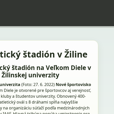
tický štadión v Žiline
ický štadión na Veľkom Diele v
 Žilinskej univerzity
 univerzita
(Foto: 27. 6. 2022)
Nové športovisko
 Diele je otvorené pre športovcov aj verejnosť,
 kluby a študentov univerzity. Obnovený 400-
tletický ovál s 8 dráhami spĺňa najvyššie
y na organizáciu súťaží podľa medzinárodných
v IAAF. Hlavná tribúna ponúka umiestnenie pre