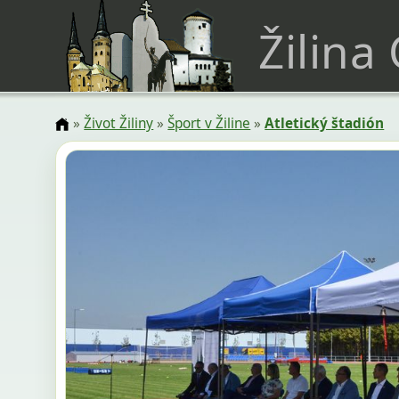
Žilina
»
Život Žiliny
»
Šport v Žiline
»
Atletický štadión