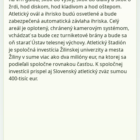
žrdi, hod diskom, hod kladivom a hod oštepom.
Atletický ovál a ihrisko budú osvetlené a bude
zabezpečená automatická závlaha ihriska. Celý
areál je oplotený, chránený kamerovým systémom,
vchádzať sa bude cez turniketové brány a bude sa
oň starať Ústav telesnej výchovy. Atletický štadión
je spoločná investícia Žilinskej univerzity a mesta
Žiliny v sume viac ako dva milióny eur, na ktorej sa
podieľali spoločne rovnakou časťou. K spoločnej
investícii prispel aj Slovenský atletický zväz sumou
400-tisíc eur.