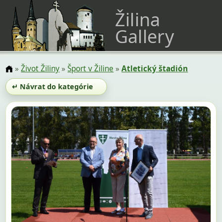
Žilina
Gallery
»
Život Žiliny
»
Šport v Žiline
»
Atletický štadión
↵ Návrat do kategórie