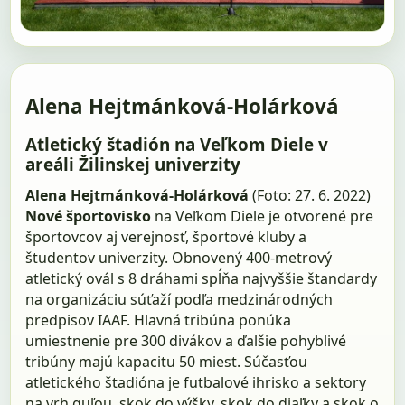
Alena Hejtmánková-Holárková
Atletický štadión na Veľkom Diele v
areáli Žilinskej univerzity
Alena Hejtmánková-Holárková
(Foto: 27. 6. 2022)
Nové športovisko
na Veľkom Diele je otvorené pre
športovcov aj verejnosť, športové kluby a
študentov univerzity. Obnovený 400-metrový
atletický ovál s 8 dráhami spĺňa najvyššie štandardy
na organizáciu súťaží podľa medzinárodných
predpisov IAAF. Hlavná tribúna ponúka
umiestnenie pre 300 divákov a ďalšie pohyblivé
tribúny majú kapacitu 50 miest. Súčasťou
atletického štadióna je futbalové ihrisko a sektory
na vrh guľou, skok do výšky, skok do diaľky a skok o