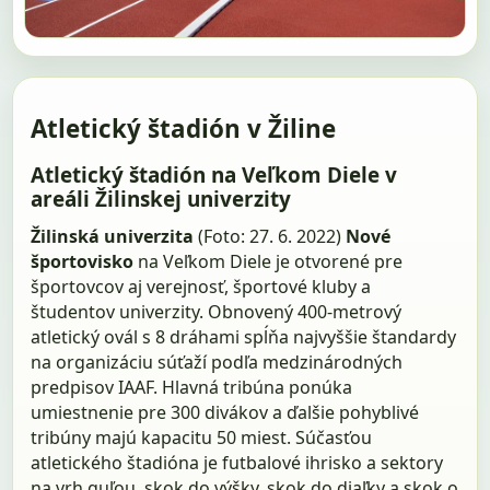
Atletický štadión v Žiline
Atletický štadión na Veľkom Diele v
areáli Žilinskej univerzity
Žilinská univerzita
(Foto: 27. 6. 2022)
Nové
športovisko
na Veľkom Diele je otvorené pre
športovcov aj verejnosť, športové kluby a
študentov univerzity. Obnovený 400-metrový
atletický ovál s 8 dráhami spĺňa najvyššie štandardy
na organizáciu súťaží podľa medzinárodných
predpisov IAAF. Hlavná tribúna ponúka
umiestnenie pre 300 divákov a ďalšie pohyblivé
tribúny majú kapacitu 50 miest. Súčasťou
atletického štadióna je futbalové ihrisko a sektory
na vrh guľou, skok do výšky, skok do diaľky a skok o