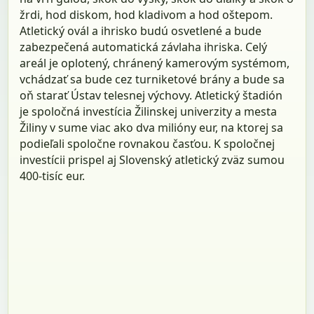
žrdi, hod diskom, hod kladivom a hod oštepom.
Atletický ovál a ihrisko budú osvetlené a bude
zabezpečená automatická závlaha ihriska. Celý
areál je oplotený, chránený kamerovým systémom,
vchádzať sa bude cez turniketové brány a bude sa
oň starať Ústav telesnej výchovy. Atletický štadión
je spoločná investícia Žilinskej univerzity a mesta
Žiliny v sume viac ako dva milióny eur, na ktorej sa
podieľali spoločne rovnakou časťou. K spoločnej
investícii prispel aj Slovenský atletický zväz sumou
400-tisíc eur.