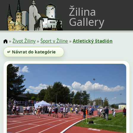
Žilina
Gallery
»
Život Žiliny
»
Šport v Žiline
»
Atletický štadión
↵ Návrat do kategórie