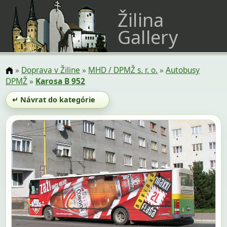
Žilina
Gallery
»
Doprava v Žiline
»
MHD / DPMŽ s. r. o.
»
Autobusy
DPMŽ
»
Karosa B 952
↵ Návrat do kategórie