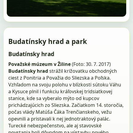
Budatínsky hrad a park
Budatínsky hrad
Považské múzeum v Žiline
(Foto: 30. 7. 2017)
Budatínsky hrad
strážil križovatku obchodných
ciest z Ponitria a Považia do Sliezska a Poľska.
Vzhľadom na svoju polohu v blízkosti sútoku Váhu
a Kysuce plnil i funkciu kráľovskej tridsiatkovej
stanice, kde sa vyberalo mýto od kupcov
prichádzajúcich zo Sliezska. Začiatkom 14. storočia,
počas vlády Matúša Čáka Trenčianskeho, vežu
opevnili a pristavali k nej jednotraktový palác.
Turecké nebezpečenstvo, ale aj stavovské
povstania boli dôvodom na výstavbu nového,