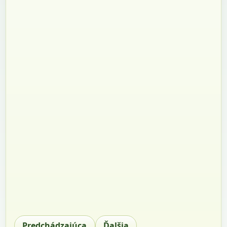
Predchádzajúca
Ďalšia