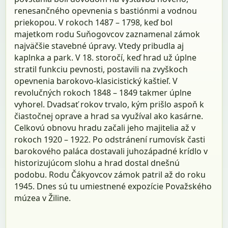
renesančného opevnenia s bastiónmi a vodnou
priekopou. V rokoch 1487 – 1798, keď bol
majetkom rodu Suňogovcov zaznamenal zámok
najväčšie stavebné úpravy. Vtedy pribudla aj
kaplnka a park. V 18. storočí, keď hrad už úplne
stratil funkciu pevnosti, postavili na zvyškoch
opevnenia barokovo-klasicistický kaštieľ. V
revolučných rokoch 1848 – 1849 takmer úplne
vyhorel. Dvadsať rokov trvalo, kým prišlo aspoň k
čiastočnej oprave a hrad sa využíval ako kasárne.
Celkovú obnovu hradu začali jeho majitelia až v
rokoch 1920 – 1922. Po odstránení rumovísk časti
barokového paláca dostavali juhozápadné krídlo v
historizujúcom slohu a hrad dostal dnešnú
podobu. Rodu Čákyovcov zámok patril až do roku
1945. Dnes sú tu umiestnené expozície Považského
múzea v Žiline.