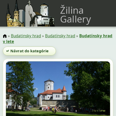
Žilina
Gallery
»
Budatinsky hrad
»
Budatínsky hrad
»
Budatínsky hrad
v lete
↵ Návrat do kategórie