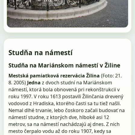
Studňa na námestí
Studňa na Mariánskom námestí v Žiline
Mestská pamiatková rezervácia Žilina
(Foto: 21.
8. 2005)
Jedna
z dvoch studní na Mariánskom
námestí, ktorá bola obnovená pri rekonštrukcii v
roku 1997. V roku 1613 postavili Žilinčania drevený
vodovod z Hradiska, ktorého časti sa tu tiež našli.
Nemal dlhé trvanie, lebo čoskoro začali budovať na
námestí studne, z ktorých dve, hlboké asi 12
metrov, sa na námestí nachádzajú aj dnes. Z nich
mesto čerpalo vodu až do roku 1907, kedy sa