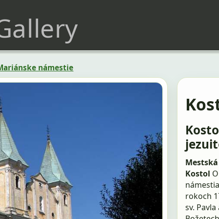
 Gallery
Mariánske námestie
Kost
Kosto
jezui
Mestská 
Kostol
O
námestia.
rokoch 17
sv. Pavl
Božetech