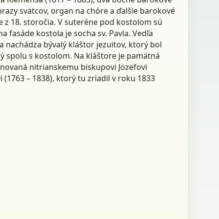
brazy svätcov, organ na chóre a ďalšie barokové
 z 18. storočia. V suteréne pod kostolom sú
na fasáde kostola je socha sv. Pavla. Vedľa
a nachádza bývalý kláštor jezuitov, ktorý bol
ý spolu s kostolom. Na kláštore je pamätná
enovaná nitrianskemu biskupovi Jozefovi
(1763 – 1838), ktorý tu zriadil v roku 1833
.