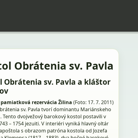
ol Obrátenia sv. Pavla
l Obrátenia sv. Pavla a kláštor
tov
pamiatková rezervácia Žilina
(Foto: 17. 7. 2011)
brátenia sv. Pavla tvorí dominantu Mariánskeho
 Tento dvojvežový barokový kostol postavili v
43 – 1754 jezuiti. V interiéri vyniká hlavný oltár
a apoštola s obrazom patróna kostola od Jozefa
a Klemensa (1817 – 1883), dva bočné barokové