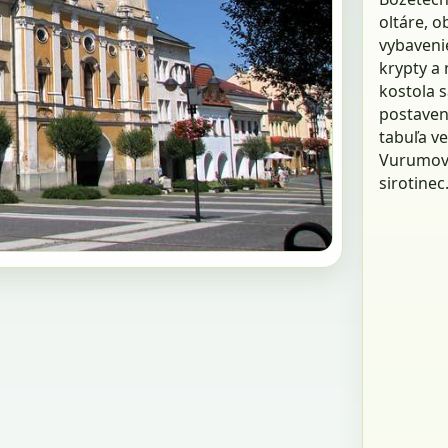
oltáre, o
vybavenie
krypty a 
kostola s
postaven
tabuľa v
Vurumovi 
sirotinec