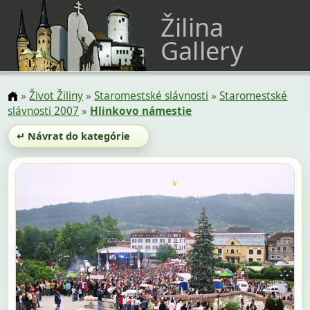
Žilina
Gallery
»
Život Žiliny
»
Staromestské slávnosti
»
Staromestské
slávnosti 2007
»
Hlinkovo námestie
↵ Návrat do kategórie