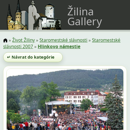
Žilina
Gallery
»
Život Žiliny
»
Staromestské slávnosti
»
Staromestské
slávnosti 2007
»
Hlinkovo námestie
↵ Návrat do kategórie