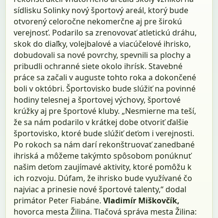
sídlisku Solinky nový športový areál, ktorý bude
otvorený celoročne nekomerčne aj pre širokú
verejnosť. Podarilo sa zrenovovať atletickú dráhu,
skok do diaľky, volejbalové a viacúčelové ihrisko,
dobudovali sa nové povrchy, spevnili sa plochy a
pribudli ochranné siete okolo ihrísk. Stavebné
práce sa začali v auguste tohto roka a dokončené
boli v októbri. Športovisko bude slúžiť na povinné
hodiny telesnej a športovej výchovy, športové
krúžky aj pre športové kluby. „Nesmierne ma teší,
že sa nám podarilo v krátkej dobe otvoriť ďalšie
športovisko, ktoré bude slúžiť deťom i verejnosti.
Po rokoch sa nám darí rekonštruovať zanedbané
ihriská a môžeme takýmto spôsobom ponúknuť
našim deťom zaujímavé aktivity, ktoré pomôžu k
ich rozvoju. Dúfam, že ihrisko bude využívané čo
najviac a prinesie nové športové talenty,“ dodal
primátor Peter Fiabáne.
Vladimír Miškovčík,
hovorca mesta Žilina. Tlačová správa mesta Žilina: