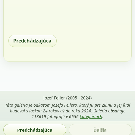
Predchádzajúca
Jozef Feiler (2005 - 2024)
Táto galéria je odkazom Jozefa Feilera, ktorý ju pre Žilinu a jej ľudí
budoval s láskou 24 rokov až do roku 2024. Galéria obsahuje
113619 fotografii v 6656
kategóriach
.
Použitie fotografií z tejto stránky je povolené len s uvedením
Predchádzajúca
Ďalšia
mena autora Jozef Feiler a odkazu na
zilina-gallery.sk