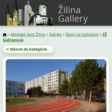
Žilina
Gallery
»
Mestské časti Žiliny
»
Solinky
»
Šport na Solinkách
»
ZŠ
Gaštanová
↵ Návrat do kategórie