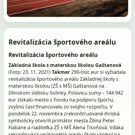
Revitalizácia športového areálu
Revitalizácia športového areálu
Základná škola s materskou školou Gaštanová
(Foto: 23. 11. 2021)
Takmer
290-tisíc eur si vyžiadala
revitalizácia športového areálu Základnej školy s
materskou školou (ZŠ s MŠ) Gaštanová na
žilinskom sídlisku Solinky. Polovicu sumy – 144 942
eur získalo mesto z Fondu na podporu športu,
zvyšnú časť financovalo zo svojho rozpočtu. V
pondelok 22. novembra zrekonštruované ihriská
symbolicky otvorili primátor mesta Žilina Peter
Fiabáne a riaditeľka ZŠ s MŠ Alena Tisoňová. Vďaka
rekonštrukcii vnútorného areálu školy vznikol na