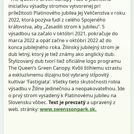
iniciatívu výsadby stromov vytvorenej pri
príležitosti Platinového jubilea Jej Veličenstva v roku
2022, ktorá pozýva ľudí z celého Spojeného
kráľovstva, aby „Zasadili strom k jubileu“. S
výsadbou sa začalo v októbri 2021, pokračuje do
marca 2022 a opäť začne v októbri 2022 až do
konca jubilejného roka. Žilinský jubilejný strom je
dub letný, ktorý je tiež známy ako anglický dub.
Štylizovaný dub tvorí tiež oficiálne logo programu
The Queen’s Green Canopy. Kvôli štíhlemu vzrastu
a exkluzívnemu dizajnu bol vybraný stĺpovitý
kultivar ‘Fastigiata’. Všetky tieto skutočnosti robia
výsadbu v Žiline jedinečnou a neopakovateľnou. Ide
o prvý strom vysadený k Platinovému jubileu na
Slovensku vôbec.
Text je prevzatý
a upravený z
web. stránky:
www.swenssonpark.sk.