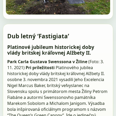
Dub letný ‘Fastigiata’
Platinové jubileum historickej doby
vlády britskej kráľovnej Alžbety II.
Park Carla Gustava Swenssona v Žiline
(Foto: 3.
11. 2021)
Pri príležitosti
Platinového jubilea
historickej doby vlády britskej kráľovnej Alžbety II.
osobne 3. novembra 2021 vysadili Jeho Excelencia
Nigel Marcus Baker, britský veľvyslanec na
Slovensku spolu s primátorom mesta Žiliny Petrom
Fiabáne a autormi Swenssonovho pamätníka
Marekom Sobolom a Michalom Janigom. Výsadba
bola inšpirovaná oficiálnym programom s názvom
“The Queen’s Green Canopy”. Ide o jedinečnú