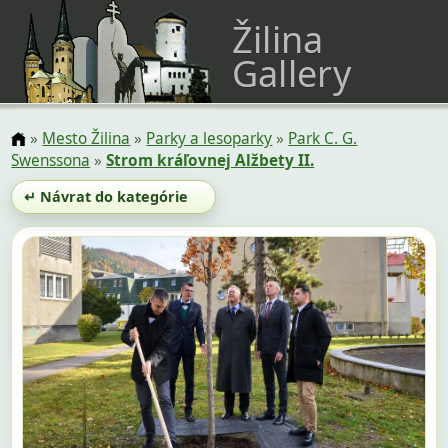
Žilina
Gallery
»
Mesto Žilina
»
Parky a lesoparky
»
Park C. G.
Swenssona
»
Strom kráľovnej Alžbety II.
↵ Návrat do kategórie