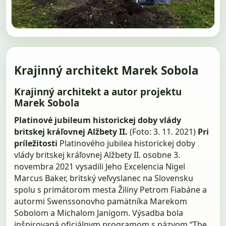
Krajinný architekt Marek Sobola
Krajinný architekt a autor projektu
Marek Sobola
Platinové jubileum historickej doby vlády
britskej kráľovnej Alžbety II.
(Foto: 3. 11. 2021)
Pri
príležitosti
Platinového jubilea historickej doby
vlády britskej kráľovnej Alžbety II. osobne 3.
novembra 2021 vysadili Jeho Excelencia Nigel
Marcus Baker, britský veľvyslanec na Slovensku
spolu s primátorom mesta Žiliny Petrom Fiabáne a
autormi Swenssonovho pamätníka Marekom
Sobolom a Michalom Janigom. Výsadba bola
inšpirovaná oficiálnym programom s názvom “The