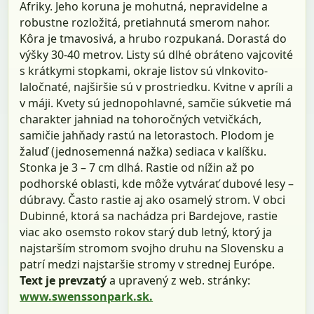
Afriky. Jeho koruna je mohutná, nepravidelne a
robustne rozložitá, pretiahnutá smerom nahor.
Kôra je tmavosivá, a hrubo rozpukaná. Dorastá do
výšky 30-40 metrov. Listy sú dlhé obráteno vajcovité
s krátkymi stopkami, okraje listov sú vlnkovito-
laločnaté, najširšie sú v prostriedku. Kvitne v apríli a
v máji. Kvety sú jednopohlavné, samčie súkvetie má
charakter jahniad na tohoročných vetvičkách,
samičie jahňady rastú na letorastoch. Plodom je
žaluď (jednosemenná nažka) sediaca v kalíšku.
Stonka je 3 – 7 cm dlhá. Rastie od nížin až po
podhorské oblasti, kde môže vytvárať dubové lesy –
dúbravy. Často rastie aj ako osamelý strom. V obci
Dubinné, ktorá sa nachádza pri Bardejove, rastie
viac ako osemsto rokov starý dub letný, ktorý ja
najstarším stromom svojho druhu na Slovensku a
patrí medzi najstaršie stromy v strednej Európe.
Text je prevzatý
a upravený z web. stránky:
www.swenssonpark.sk.