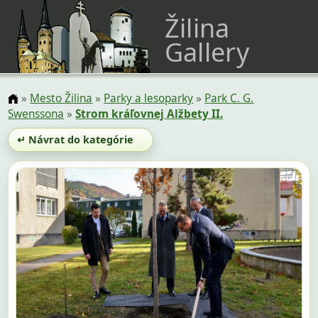
Žilina
Gallery
»
Mesto Žilina
»
Parky a lesoparky
»
Park C. G.
Swenssona
»
Strom kráľovnej Alžbety II.
↵ Návrat do kategórie