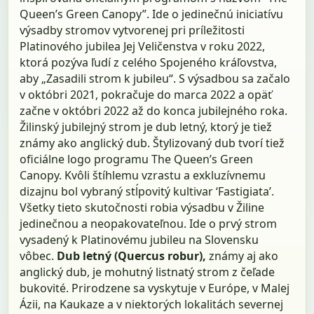
Queen’s Green Canopy”. Ide o jedinečnú iniciatívu
výsadby stromov vytvorenej pri príležitosti
Platinového jubilea Jej Veličenstva v roku 2022,
ktorá pozýva ľudí z celého Spojeného kráľovstva,
aby „Zasadili strom k jubileu“. S výsadbou sa začalo
v októbri 2021, pokračuje do marca 2022 a opäť
začne v októbri 2022 až do konca jubilejného roka.
Žilinský jubilejný strom je dub letný, ktorý je tiež
známy ako anglický dub. Štylizovaný dub tvorí tiež
oficiálne logo programu The Queen’s Green
Canopy. Kvôli štíhlemu vzrastu a exkluzívnemu
dizajnu bol vybraný stĺpovitý kultivar ‘Fastigiata’.
Všetky tieto skutočnosti robia výsadbu v Žiline
jedinečnou a neopakovateľnou. Ide o prvý strom
vysadený k Platinovému jubileu na Slovensku
vôbec.
Dub letný (Quercus robur),
známy aj ako
anglický dub, je mohutný listnatý strom z čeľade
bukovité. Prirodzene sa vyskytuje v Európe, v Malej
Ázii, na Kaukaze a v niektorých lokalitách severnej