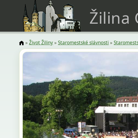
Žilina
»
Život Žiliny
»
Staromestské slávnosti
»
Staromests