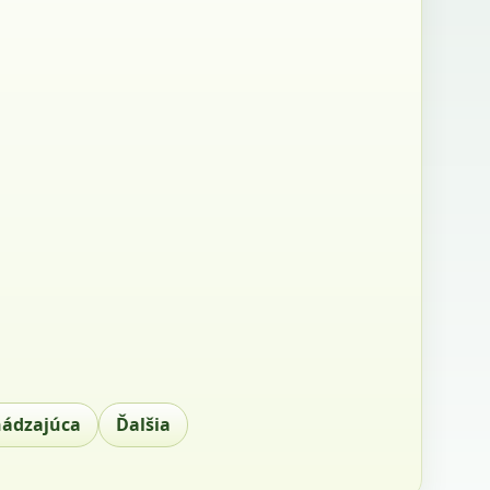
hádzajúca
Ďalšia