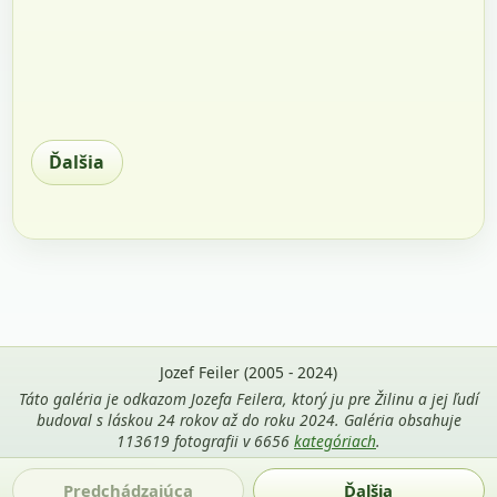
Ďalšia
Jozef Feiler (2005 - 2024)
Táto galéria je odkazom Jozefa Feilera, ktorý ju pre Žilinu a jej ľudí
budoval s láskou 24 rokov až do roku 2024. Galéria obsahuje
113619 fotografii v 6656
kategóriach
.
Použitie fotografií z tejto stránky je povolené len s uvedením
Predchádzajúca
Ďalšia
mena autora Jozef Feiler a odkazu na
zilina-gallery.sk