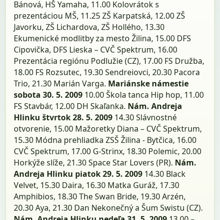
Bánová, HŠ Yamaha, 11.00 Kolovrátok s
prezentáciou MŠ, 11.25 ZŠ Karpatská, 12.00 ZŠ
Javorku, ZŠ Lichardova, ZŠ Hollého, 13.30
Ekumenické modlitby za mesto Žilina, 15.00 DFS
Cipovička, DFS Lieska – CVČ Spektrum, 16.00
Prezentácia regiónu Podlužie (CZ), 17.00 FS Družba,
18.00 FS Rozsutec, 19.30 Sendreiovci, 20.30 Pacora
Trio, 21.30 Marián Varga.
Mariánske námestie
sobota 30. 5. 2009
10.00 Škola tanca Hip hop, 11.00
FS Stavbár, 12.00 DH Skaľanka.
Nám. Andreja
Hlinku štvrtok 28. 5. 2009
14.30 Slávnostné
otvorenie, 15.00 Mažoretky Diana – CVČ Spektrum,
15.30 Módna prehliadka ZSŠ Žilina - Bytčica, 16.00
CVČ Spektrum, 17.00 G-Strinx, 18.30 Polemic, 20.00
Horkýže slíže, 21.30 Space Star Lovers (PR).
Nám.
Andreja Hlinku piatok 29. 5. 2009
14.30 Black
Velvet, 15.30 Daira, 16.30 Matka Guráž, 17.30
Amphibios, 18.30 The Swan Bride, 19.30 Arzén,
20.30 Aya, 21.30 Dan Nekonečný a Šum Swistu (CZ).
Nám. Andreja Hlinku nedeľa 31. 5. 2009
13.00 –