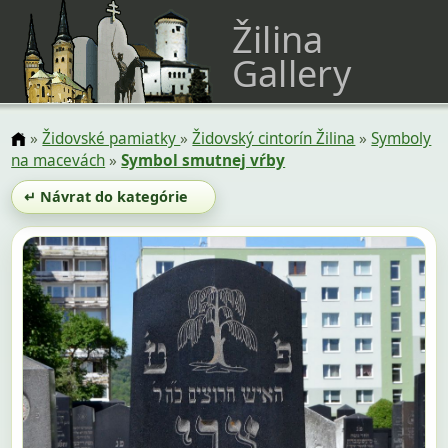
Žilina
Gallery
»
Židovské pamiatky
»
Židovský cintorín Žilina
»
Symboly
na macevách
»
Symbol smutnej vŕby
↵ Návrat do kategórie