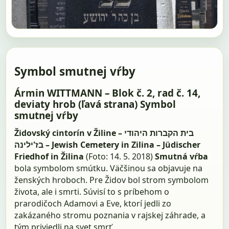
Symbol smutnej vŕby
Ármin WITTMANN – Blok č. 2, rad č. 14,
deviaty hrob (ľavá strana) Symbol
smutnej vŕby
Židovský cintorín v Žiline – בית הקברות היהודי
בז'ילינה – Jewish Cemetery in Zilina – Jüdischer
Friedhof in Žilina
(Foto: 14. 5. 2018)
Smutná vŕba
bola symbolom smútku. Väčšinou sa objavuje na
ženských hroboch. Pre Židov bol strom symbolom
života, ale i smrti. Súvisí to s príbehom o
prarodičoch Adamovi a Eve, ktorí jedli zo
zakázaného stromu poznania v rajskej záhrade, a
tým priviedli na svet smrť.