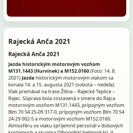
Rajecká Anča 2021
Rajecká Anča 2021
Jazda historickým motorovým vozňom
M131.1443 (Hurvínek) a M152.0160
(Foto: 14. 8.
2021)
Jazda
historickým motorovým vlakom sa
konala 14. a 15. augusta 2021 (sobota – nedeľa).
Vlak premával na trase Žilina – Rajecké Teplice –
Rajec. Súprava bola zostavená v smere do Rajca
motorovým vozňom M131.1443, prípojným vozňom
Blm 70 54 25-09 317-0, prípojným vozňom Blm 70 54
24-29 002-5 a motorovým vozňom M152.0160.
Atmosféru vo vlaku spríjemnil personál v dobových
kostýmoch a skupina Dlhopoľskí heligonkári. V