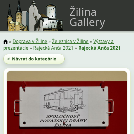
Žilina
Gallery
»
Doprava v Žiline
»
Železnica v Žiline
»
Výstavy a
prezentácie
»
Rajecká Anča 2021
»
Rajecká Anča 2021
↵ Návrat do kategórie