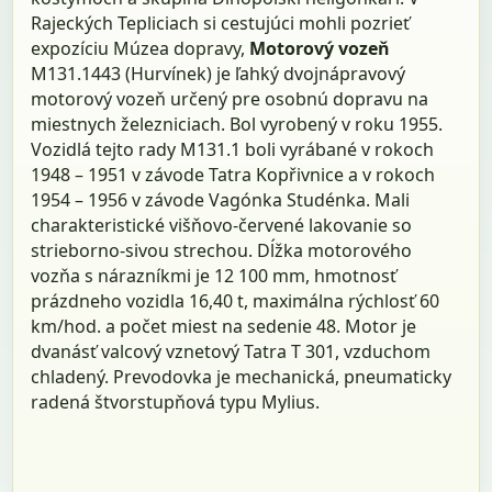
Rajeckých Tepliciach si cestujúci mohli pozrieť
expozíciu Múzea dopravy,
Motorový vozeň
M131.1443 (Hurvínek) je ľahký dvojnápravový
motorový vozeň určený pre osobnú dopravu na
miestnych železniciach. Bol vyrobený v roku 1955.
Vozidlá tejto rady M131.1 boli vyrábané v rokoch
1948 – 1951 v závode Tatra Kopřivnice a v rokoch
1954 – 1956 v závode Vagónka Studénka. Mali
charakteristické višňovo-červené lakovanie so
strieborno-sivou strechou. Dĺžka motorového
vozňa s nárazníkmi je 12 100 mm, hmotnosť
prázdneho vozidla 16,40 t, maximálna rýchlosť 60
km/hod. a počet miest na sedenie 48. Motor je
dvanásť valcový vznetový Tatra T 301, vzduchom
chladený. Prevodovka je mechanická, pneumaticky
radená štvorstupňová typu Mylius.