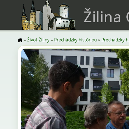
Žilina
»
Život Žiliny
»
Prechádzky históriou
»
Prechádzky h