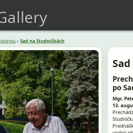
 Gallery
istóriou
»
Sad na Studničkách
Sad
Prech
po Sa
Mgr. Pete
13. augu
Prechádz
Studničká
Prednášk
vodný zdr