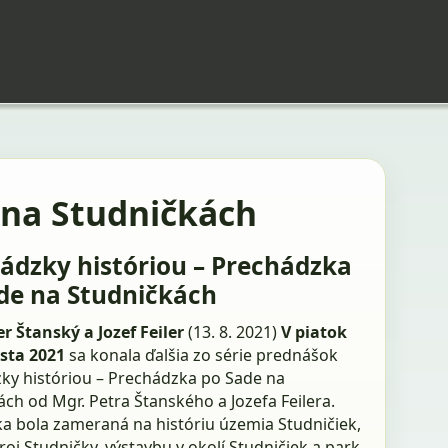
 na Studničkách
ádzky históriou – Prechádzka
de na Studničkách
r Štanský a Jozef Feiler
(13. 8. 2021)
V piatok
sta 2021
sa konala ďalšia zo série prednášok
ky históriou – Prechádzka po Sade na
ch od Mgr. Petra Štanského a Jozefa Feilera.
a bola zameraná na históriu územia Studničiek,
oj Studničky. výstavbu v okolí Studničiek a park