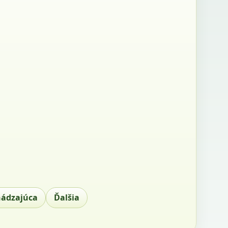
hádzajúca
Ďalšia