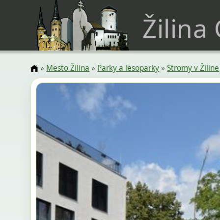
Žilina
»
Mesto Žilina
»
Parky a lesoparky
»
Stromy v Žiline