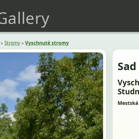
 Gallery
»
Stromy
»
Vyschnuté stromy
Sad
Vysch
Studn
Mestská 