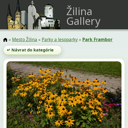
Žilina
Gallery
»
Mesto Žilina
»
Parky a lesoparky
»
Park Frambor
↵ Návrat do kategórie