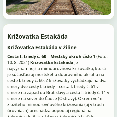
Križovatka Estakáda
Križovatka Estakáda v Žiline
Cesta I. triedy č. 60 – Mestský okruh číslo 1
(Foto:
10. 8. 2021)
Križovatka Estakáda
je
najvýznamnejšia mimoúrovňová križovatka, ktorá
je súčasťou aj mestského dopravného okruhu na
ceste I. triedy č. 60. Z križovatky vychádzajú na dva
smery dve cesty I. triedy – cesta I. triedy č. 61 v
smere na západ do Bratislavy a cesta I. triedy č. 11 v
smere na sever do Čadce (Ostravy). Okrem veľmi
zložitého mimoúrovňového križovania (aj v troch
úrovniach) prechádza popod aj regionálna
železnica do Rajca, hlavná železničná trať do