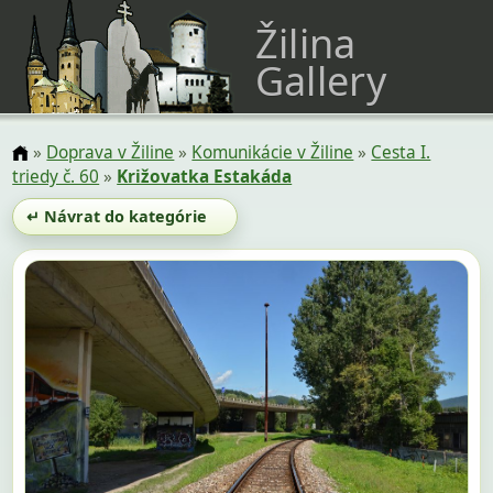
Žilina
Gallery
»
Doprava v Žiline
»
Komunikácie v Žiline
»
Cesta I.
triedy č. 60
»
Križovatka Estakáda
↵ Návrat do kategórie