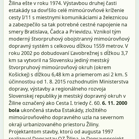
Žilina ešte v roku 1974. Výstavbou druhej časti
estakády sa dovŕšilo celé mimoúrovňové kríženie
cesty I/11 s miestnymi komunikáciami a železnicou
a zabezpečilo sa tak potrebné cestné napojenie na
smery Bratislava, Čadca a Prievidzu. Vznikol tým
moderný štvorpruhový obojstranný mimoúrovňový
dopravný systém s celkovou dĺžkou 1559 metrov. V
roku 2002 po dobudovaní Ľavobrežnej s dĺžkou 3,7
km sa vytvoril na Slovensku jediný mestský
štvorpruhový mimoúrovňový okruh (okrem
Košickej) s dĺžkou 6,48 km a priemerom asi 2 km. S
účinnosťou od 1. 8. 2015 rozhodnutím Ministerstva
dopravy, výstavby a regionálneho rozvoja
Slovenskej republiky je mestský dopravný okruh v
Žiline označený ako Cesta I. triedy č. 60.
6. 11. 2000
bola
ukončená stavba Estakády, zložitého
mimoúrovňového dopravného uzla na severnom
okraji urbanizovaného priestoru Žiliny.
Projektantom stavby, ktorú od augusta 1997
realizoval Doprastav OZ Žilina, je Dopravoprojekt