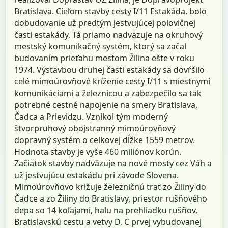
Bratislava. Cieľom stavby cesty I/11 Estakáda, bolo
dobudovanie už predtým jestvujúcej polovičnej
časti estakády. Tá priamo nadväzuje na okruhový
mestský komunikačný systém, ktorý sa začal
budovaním prieťahu mestom Žilina ešte v roku
1974. Výstavbou druhej časti estakády sa dovŕšilo
celé mimoúrovňové kríženie cesty I/11 s miestnymi
komunikáciami a železnicou a zabezpečilo sa tak
potrebné cestné napojenie na smery Bratislava,
Čadca a Prievidzu. Vznikol tým moderný
štvorpruhový obojstranný mimoúrovňový
dopravný systém o celkovej dĺžke 1559 metrov.
Hodnota stavby je vyše 460 miliónov korún.
Začiatok stavby nadväzuje na nové mosty cez Váh a
už jestvujúcu estakádu pri závode Slovena.
Mimoúrovňovo križuje železničnú trať zo Žiliny do
Čadce a zo Žiliny do Bratislavy, priestor rušňového
depa so 14 koľajami, halu na prehliadku rušňov,
Bratislavskú cestu a vetvy D, C prvej vybudovanej