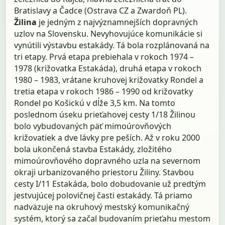
Bratislavy a Čadce (Ostrava CZ a Zwardoň PL).
Žilina
je jedným z najvýznamnejších dopravných
uzlov na Slovensku. Nevyhovujúce komunikácie si
vynútili výstavbu estakády. Tá bola rozplánovaná na
tri etapy. Prvá etapa prebiehala v rokoch 1974 –
1978 (križovatka Estakáda), druhá etapa v rokoch
1980 – 1983, vrátane kruhovej križovatky Rondel a
tretia etapa v rokoch 1986 – 1990 od križovatky
Rondel po Košickú v dĺže 3,5 km. Na tomto
poslednom úseku prieťahovej cesty 1/18 Žilinou
bolo vybudovaných päť mimoúrovňových
križovatiek a dve lávky pre peších. Až v roku 2000
bola ukončená stavba Estakády, zložitého
mimoúrovňového dopravného uzla na severnom
okraji urbanizovaného priestoru Žiliny. Stavbou
cesty I/11 Estakáda, bolo dobudovanie už predtým
jestvujúcej polovičnej časti estakády. Tá priamo
nadväzuje na okruhový mestský komunikačný
systém, ktorý sa začal budovaním prieťahu mestom