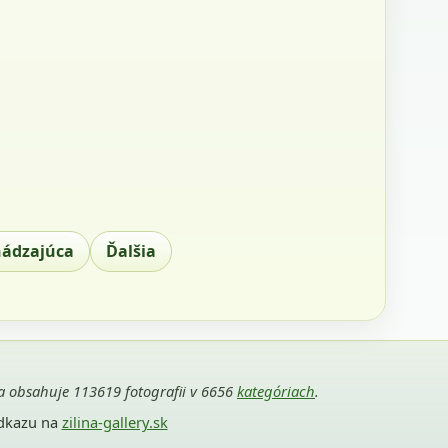
hádzajúca
Ďalšia
ria obsahuje 113619 fotografii v 6656
kategóriach
.
odkazu na
zilina-gallery.sk