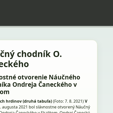
čný chodník O.
eckého
ostné otvorenie Náučného
íka Ondreja Čaneckého v
tom
ch hrdinov (druhá tabuľa)
(Foto: 7. 8. 2021)
V
. augusta 2021 bol slávnostne otvorený Náučný
Ondreja Čaneckého v Skalitom. Ondrej Čanecký,