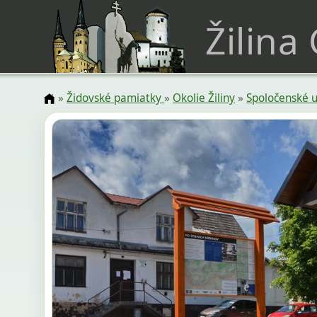
Žilina
»
Židovské pamiatky
»
Okolie Žiliny
»
Spoločenské u