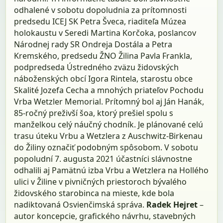
odhalené v sobotu dopoludnia za prítomnosti
predsedu ICEJ SK Petra Šveca, riaditeľa Múzea
holokaustu v Seredi Martina Korčoka, poslancov
Národnej rady SR Ondreja Dostála a Petra
Kremského, predsedu ŽNO Žilina Pavla Frankla,
podpredseda Ústredného zväzu židovských
náboženských obcí Igora Rintela, starostu obce
Skalité Jozefa Cecha a mnohých priateľov Pochodu
Vrba Wetzler Memorial. Prítomný bol aj Ján Hanák,
85-ročný preživší šoa, ktorý prešiel spolu s
manželkou celý náučný chodník. Je plánované celú
trasu úteku Vrbu a Wetzlera z Auschwitz-Birkenau
do Žiliny označiť podobným spôsobom. V sobotu
popoludní 7. augusta 2021 účastníci slávnostne
odhalili aj Pamätnú izba Vrbu a Wetzlera na Hollého
ulici v Žiline v pivničných priestoroch bývalého
židovského starobinca na mieste, kde bola
nadiktovaná Osvienčimská správa.
Radek Hejret
–
autor koncepcie, grafického návrhu, stavebných