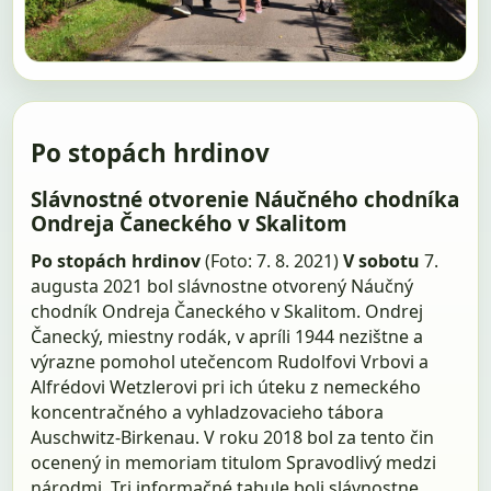
Po stopách hrdinov
Slávnostné otvorenie Náučného chodníka
Ondreja Čaneckého v Skalitom
Po stopách hrdinov
(Foto: 7. 8. 2021)
V sobotu
7.
augusta 2021 bol slávnostne otvorený Náučný
chodník Ondreja Čaneckého v Skalitom. Ondrej
Čanecký, miestny rodák, v apríli 1944 nezištne a
výrazne pomohol utečencom Rudolfovi Vrbovi a
Alfrédovi Wetzlerovi pri ich úteku z nemeckého
koncentračného a vyhladzovacieho tábora
Auschwitz-Birkenau. V roku 2018 bol za tento čin
ocenený in memoriam titulom Spravodlivý medzi
národmi. Tri informačné tabule boli slávnostne