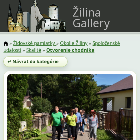
Žilina
Gallery
»
Židovské pamiatky
»
Okolie Žiliny
»
Spoločenské
udalosti
»
Skalité
»
Otvorenie chodníka
↵ Návrat do kategórie