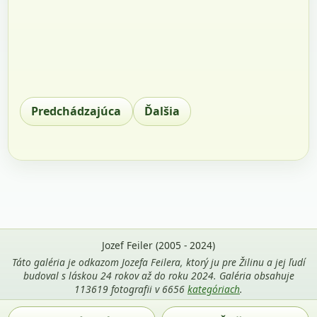
Predchádzajúca
Ďalšia
Jozef Feiler (2005 - 2024)
Táto galéria je odkazom Jozefa Feilera, ktorý ju pre Žilinu a jej ľudí
budoval s láskou 24 rokov až do roku 2024. Galéria obsahuje
113619 fotografii v 6656
kategóriach
.
Použitie fotografií z tejto stránky je povolené len s uvedením