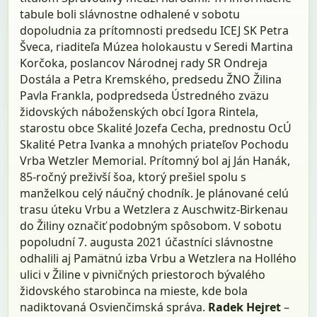
tabule boli slávnostne odhalené v sobotu
dopoludnia za prítomnosti predsedu ICEJ SK Petra
Šveca, riaditeľa Múzea holokaustu v Seredi Martina
Korčoka, poslancov Národnej rady SR Ondreja
Dostála a Petra Kremského, predsedu ŽNO Žilina
Pavla Frankla, podpredseda Ústredného zväzu
židovských náboženských obcí Igora Rintela,
starostu obce Skalité Jozefa Cecha, prednostu OcÚ
Skalité Petra Ivanka a mnohých priateľov Pochodu
Vrba Wetzler Memorial. Prítomný bol aj Ján Hanák,
85-ročný preživší šoa, ktorý prešiel spolu s
manželkou celý náučný chodník. Je plánované celú
trasu úteku Vrbu a Wetzlera z Auschwitz-Birkenau
do Žiliny označiť podobným spôsobom. V sobotu
popoludní 7. augusta 2021 účastníci slávnostne
odhalili aj Pamätnú izba Vrbu a Wetzlera na Hollého
ulici v Žiline v pivničných priestoroch bývalého
židovského starobinca na mieste, kde bola
nadiktovaná Osvienčimská správa.
Radek Hejret
–