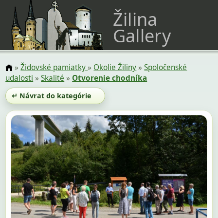
Žilina
Gallery
»
Židovské pamiatky
»
Okolie Žiliny
»
Spoločenské
udalosti
»
Skalité
»
Otvorenie chodníka
↵ Návrat do kategórie