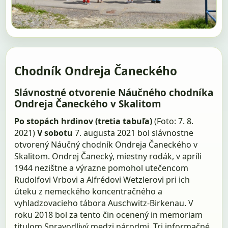
Chodník Ondreja Čaneckého
Slávnostné otvorenie Náučného chodníka
Ondreja Čaneckého v Skalitom
Po stopách hrdinov (tretia tabuľa)
(Foto: 7. 8.
2021)
V sobotu
7. augusta 2021 bol slávnostne
otvorený Náučný chodník Ondreja Čaneckého v
Skalitom. Ondrej Čanecký, miestny rodák, v apríli
1944 nezištne a výrazne pomohol utečencom
Rudolfovi Vrbovi a Alfrédovi Wetzlerovi pri ich
úteku z nemeckého koncentračného a
vyhladzovacieho tábora Auschwitz-Birkenau. V
roku 2018 bol za tento čin ocenený in memoriam
titulom Spravodlivý medzi národmi. Tri informačné