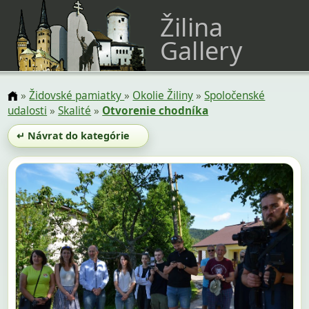
Žilina
Gallery
»
Židovské pamiatky
»
Okolie Žiliny
»
Spoločenské
udalosti
»
Skalité
»
Otvorenie chodníka
↵ Návrat do kategórie