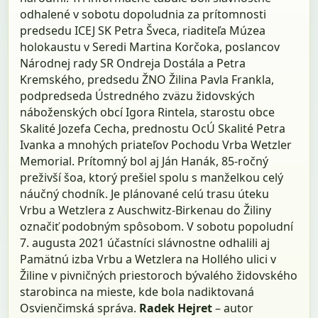
odhalené v sobotu dopoludnia za prítomnosti
predsedu ICEJ SK Petra Šveca, riaditeľa Múzea
holokaustu v Seredi Martina Korčoka, poslancov
Národnej rady SR Ondreja Dostála a Petra
Kremského, predsedu ŽNO Žilina Pavla Frankla,
podpredseda Ústredného zväzu židovských
náboženských obcí Igora Rintela, starostu obce
Skalité Jozefa Cecha, prednostu OcÚ Skalité Petra
Ivanka a mnohých priateľov Pochodu Vrba Wetzler
Memorial. Prítomný bol aj Ján Hanák, 85-ročný
preživší šoa, ktorý prešiel spolu s manželkou celý
náučný chodník. Je plánované celú trasu úteku
Vrbu a Wetzlera z Auschwitz-Birkenau do Žiliny
označiť podobným spôsobom. V sobotu popoludní
7. augusta 2021 účastníci slávnostne odhalili aj
Pamätnú izba Vrbu a Wetzlera na Hollého ulici v
Žiline v pivničných priestoroch bývalého židovského
starobinca na mieste, kde bola nadiktovaná
Osvienčimská správa.
Radek Hejret
– autor