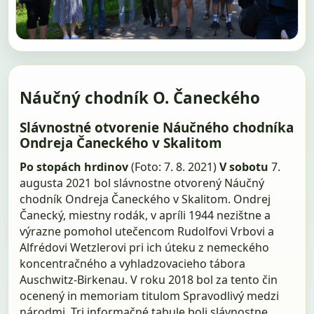
Náučný chodník O. Čaneckého
Slávnostné otvorenie Náučného chodníka
Ondreja Čaneckého v Skalitom
Po stopách hrdinov
(Foto: 7. 8. 2021)
V sobotu
7.
augusta 2021 bol slávnostne otvorený Náučný
chodník Ondreja Čaneckého v Skalitom. Ondrej
Čanecký, miestny rodák, v apríli 1944 nezištne a
výrazne pomohol utečencom Rudolfovi Vrbovi a
Alfrédovi Wetzlerovi pri ich úteku z nemeckého
koncentračného a vyhladzovacieho tábora
Auschwitz-Birkenau. V roku 2018 bol za tento čin
ocenený in memoriam titulom Spravodlivý medzi
národmi. Tri informačné tabule boli slávnostne