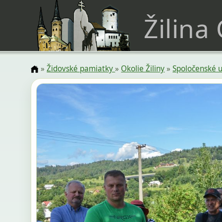
Žilina
»
Židovské pamiatky
»
Okolie Žiliny
»
Spoločenské u