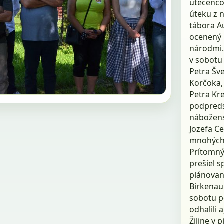
utečencom
úteku z 
tábora Au
ocenený 
národmi.
v sobotu
Petra Šve
Korčoka,
Petra Kr
podpreds
nábožensk
Jozefa C
mnohých 
Prítomný 
prešiel s
plánovan
Birkenau
sobotu p
odhalili 
Žiline v 