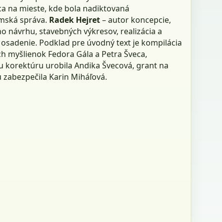
ca na mieste, kde bola nadiktovaná
mská správa.
Radek Hejret
– autor koncepcie,
o návrhu, stavebných výkresov, realizácia a
osadenie. Podklad pre úvodný text je kompilácia
ch myšlienok Fedora Gála a Petra Šveca,
u korektúru urobila Andika Švecová, grant na
u zabezpečila Karin Miháľová.