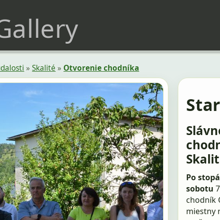
 Gallery
dalosti
»
Skalité
»
Otvorenie chodníka
Star
Slávn
chodn
Skali
Po stopá
sobotu
7
chodník 
miestny r