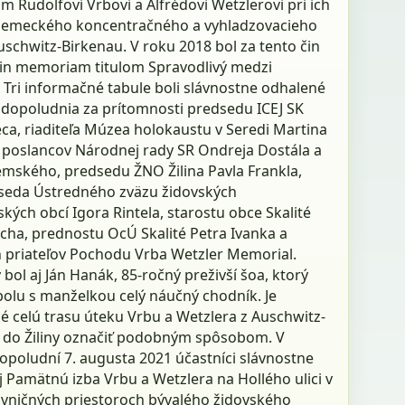
 Rudolfovi Vrbovi a Alfrédovi Wetzlerovi pri ich
nemeckého koncentračného a vyhladzovacieho
schwitz-Birkenau. V roku 2018 bol za tento čin
in memoriam titulom Spravodlivý medzi
 Tri informačné tabule boli slávnostne odhalené
 dopoludnia za prítomnosti predsedu ICEJ SK
ca, riaditeľa Múzea holokaustu v Seredi Martina
 poslancov Národnej rady SR Ondreja Dostála a
emského, predsedu ŽNO Žilina Pavla Frankla,
eda Ústredného zväzu židovských
ých obcí Igora Rintela, starostu obce Skalité
echa, prednostu OcÚ Skalité Petra Ivanka a
priateľov Pochodu Vrba Wetzler Memorial.
bol aj Ján Hanák, 85-ročný preživší šoa, ktorý
polu s manželkou celý náučný chodník. Je
é celú trasu úteku Vrbu a Wetzlera z Auschwitz-
 do Žiliny označiť podobným spôsobom. V
opoludní 7. augusta 2021 účastníci slávnostne
aj Pamätnú izba Vrbu a Wetzlera na Hollého ulici v
pivničných priestoroch bývalého židovského