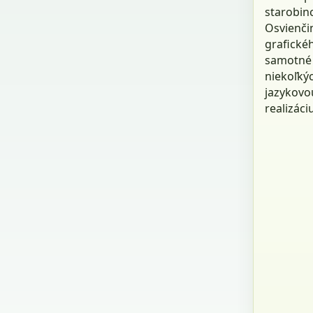
starobin
Osvienči
grafickéh
samotné 
niekoľký
jazykovo
realizáci