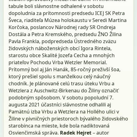
tabule boli slávnostne odhalené v sobotu
dopoludnia za prítomnosti predsedu ICEJ SK Petra
Šveca, riaditeľa Múzea holokaustu v Seredi Martina
Korčoka, poslancov Národnej rady SR Ondreja
Dostála a Petra Kremského, predsedu ŽNO Žilina
Pavla Frankla, podpredseda Ústredného zväzu
židovských náboženských obcí Igora Rintela,
starostu obce Skalité Jozefa Cecha a mnohých
priateľov Pochodu Vrba Wetzler Memorial.
Prítomný bol aj Ján Hanák, 85-ročný preživší šoa,
ktorý prešiel spolu s manželkou celý náučný
chodník. Je plánované celú trasu úteku Vrbu a
Wetzlera z Auschwitz-Birkenau do Žiliny označiť
podobným spôsobom. V sobotu popoludní 7.
augusta 2021 účastníci slávnostne odhalili aj
Pamätnú izba Vrbu a Wetzlera na Hollého ulici v
Žiline v pivničných priestoroch bývalého židovského
starobinca na mieste, kde bola nadiktovaná
Osvienčimská správa.
Radek Hejret
– autor