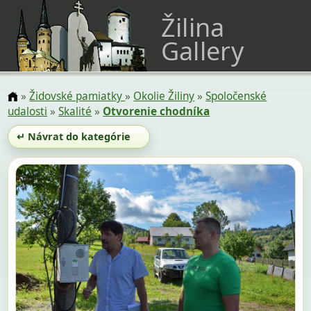
Žilina
Gallery
»
Židovské pamiatky
»
Okolie Žiliny
»
Spoločenské
udalosti
»
Skalité
»
Otvorenie chodníka
↵ Návrat do kategórie