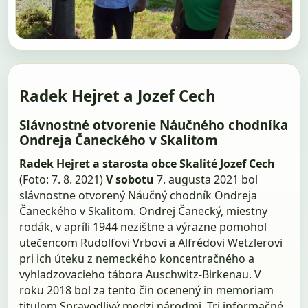
Radek Hejret a Jozef Cech
Slávnostné otvorenie Náučného chodníka
Ondreja Čaneckého v Skalitom
Radek Hejret a starosta obce Skalité Jozef Cech
(Foto: 7. 8. 2021)
V sobotu
7. augusta 2021 bol
slávnostne otvorený Náučný chodník Ondreja
Čaneckého v Skalitom. Ondrej Čanecký, miestny
rodák, v apríli 1944 nezištne a výrazne pomohol
utečencom Rudolfovi Vrbovi a Alfrédovi Wetzlerovi
pri ich úteku z nemeckého koncentračného a
vyhladzovacieho tábora Auschwitz-Birkenau. V
roku 2018 bol za tento čin ocenený in memoriam
titulom Spravodlivý medzi národmi. Tri informačné