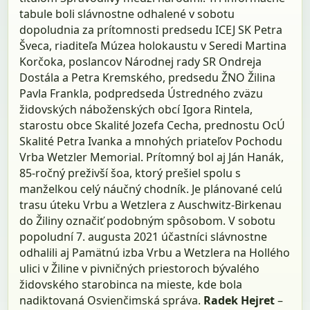
tabule boli slávnostne odhalené v sobotu
dopoludnia za prítomnosti predsedu ICEJ SK Petra
Šveca, riaditeľa Múzea holokaustu v Seredi Martina
Korčoka, poslancov Národnej rady SR Ondreja
Dostála a Petra Kremského, predsedu ŽNO Žilina
Pavla Frankla, podpredseda Ústredného zväzu
židovských náboženských obcí Igora Rintela,
starostu obce Skalité Jozefa Cecha, prednostu OcÚ
Skalité Petra Ivanka a mnohých priateľov Pochodu
Vrba Wetzler Memorial. Prítomný bol aj Ján Hanák,
85-ročný preživší šoa, ktorý prešiel spolu s
manželkou celý náučný chodník. Je plánované celú
trasu úteku Vrbu a Wetzlera z Auschwitz-Birkenau
do Žiliny označiť podobným spôsobom. V sobotu
popoludní 7. augusta 2021 účastníci slávnostne
odhalili aj Pamätnú izba Vrbu a Wetzlera na Hollého
ulici v Žiline v pivničných priestoroch bývalého
židovského starobinca na mieste, kde bola
nadiktovaná Osvienčimská správa.
Radek Hejret
–