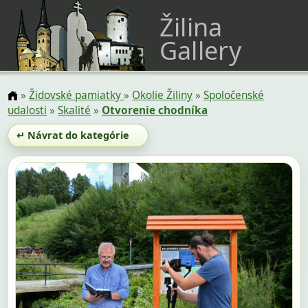
Žilina
Gallery
»
Židovské pamiatky
»
Okolie Žiliny
»
Spoločenské
udalosti
»
Skalité
»
Otvorenie chodníka
↵ Návrat do kategórie