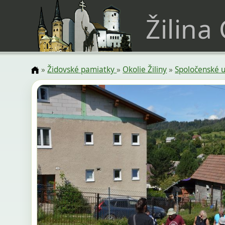
Žilina
»
Židovské pamiatky
»
Okolie Žiliny
»
Spoločenské u