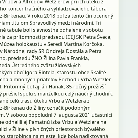
 Vrbovi a Alfrédovi Wetzlerovi pri ich úteku z
o koncentračného a vyhladzovacieho tábora
z-Birkenau. V roku 2018 bol za tento čin ocenený
iam titulom Spravodlivý medzi národmi. Tri
né tabule boli slávnostne odhalené v sobotu
ia za prítomnosti predsedu ICEJ SK Petra Šveca,
a Múzea holokaustu v Seredi Martina Korčoka,
v Národnej rady SR Ondreja Dostála a Petra
o, predsedu ŽNO Žilina Pavla Frankla,
eda Ústredného zväzu židovských
ých obcí Igora Rintela, starostu obce Skalité
echa a mnohých priateľov Pochodu Vrba Wetzler
 Prítomný bol aj Ján Hanák, 85-ročný preživší
ý prešiel spolu s manželkou celý náučný chodník.
ané celú trasu úteku Vrbu a Wetzlera z
z-Birkenau do Žiliny označiť podobným
. V sobotu popoludní 7. augusta 2021 účastníci
e odhalili aj Pamätnú izba Vrbu a Wetzlera na
lici v Žiline v pivničných priestoroch bývalého
ho starobinca na mieste, kde bola nadiktovaná