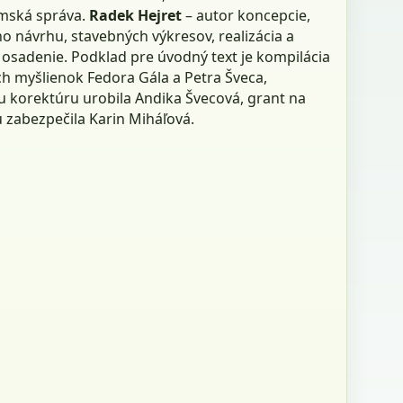
mská správa.
Radek Hejret
– autor koncepcie,
o návrhu, stavebných výkresov, realizácia a
osadenie. Podklad pre úvodný text je kompilácia
ch myšlienok Fedora Gála a Petra Šveca,
u korektúru urobila Andika Švecová, grant na
u zabezpečila Karin Miháľová.