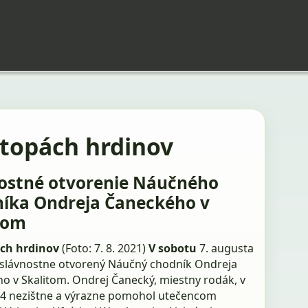
stopách hrdinov
ostné otvorenie Náučného
íka Ondreja Čaneckého v
tom
ách hrdinov
(Foto: 7. 8. 2021)
V sobotu
7. augusta
 slávnostne otvorený Náučný chodník Ondreja
o v Skalitom. Ondrej Čanecký, miestny rodák, v
944 nezištne a výrazne pomohol utečencom