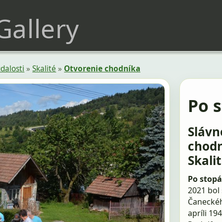
 Gallery
dalosti
»
Skalité
»
Otvorenie chodníka
Po 
Slávn
chodn
Skali
Po stop
2021 bol
Čaneckéh
apríli 1