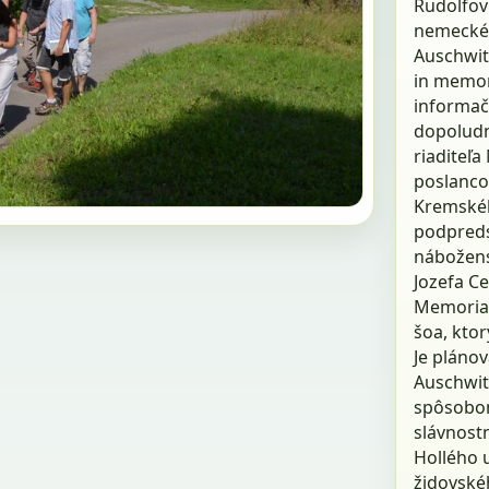
Rudolfovi
nemeckéh
Auschwit
in memor
informač
dopoludn
riaditeľ
poslanco
Kremskéh
podpreds
nábožensk
Jozefa C
Memorial.
šoa, ktor
Je plánov
Auschwit
spôsobom
slávnostn
Hollého u
židovské