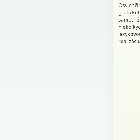
Osvienči
grafickéh
samotné 
niekoľký
jazykovo
realizáci