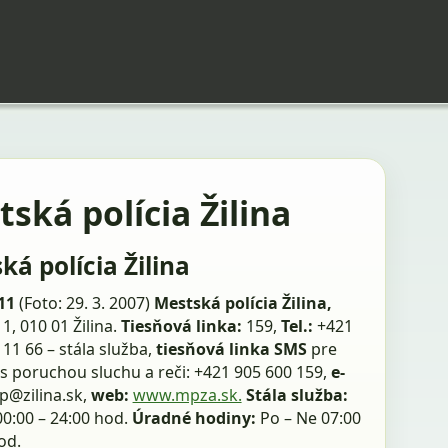
ská polícia Žilina
ká polícia Žilina
11
(Foto: 29. 3. 2007)
Mestská polícia Žilina,
1, 010 01 Žilina.
Tiesňová linka:
159,
Tel.:
+421
 11 66 – stála služba,
tiesňová linka SMS
pre
s poruchou sluchu a reči: +421 905 600 159,
e-
p@zilina.sk,
web:
www.mpza.sk.
Stála služba:
00:00 – 24:00 hod.
Úradné hodiny:
Po – Ne 07:00
od.