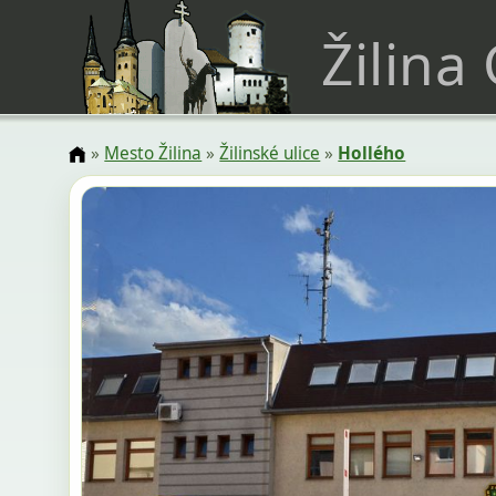
Žilina
»
Mesto Žilina
»
Žilinské ulice
»
Hollého