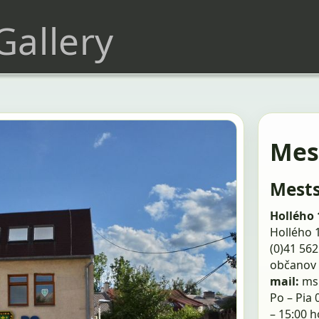
 Gallery
Mest
Mests
Hollého 
Hollého 1
(0)41 562
občanov 
mail:
ms
Po – Pia 
– 15:00 h