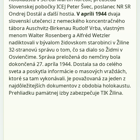
Slovenskej pobočky ICEJ Peter Švec, poslanec NR SR
Ondrej Dostál a ďalší hostia.
V apríli 1944
dvaja
slovenskí utečenci z nemeckého koncentračného
tábora Auschvitz-Birkenau Rudolf Vrba, vlastným
menom Walter Rosenberg a Alfréd Wetzler
nadiktovali v bývalom židovskom starobinci v Žiline
32-stranovú správu o tom, čo sa dialo so Židmi v
Osvienčime. Správa preložená do nemčiny bola
dokončená 27. apríla 1944. Dostala sa do celého
sveta a poskytla informácie o masových vraždách,
ktoré sa tam vykonávali. Je považovaná za jeden z
najdôležitejších dokumentov z obdobia holokaustu.
Prehliadku pamätnej izby zabezpečuje TIK Žilina.