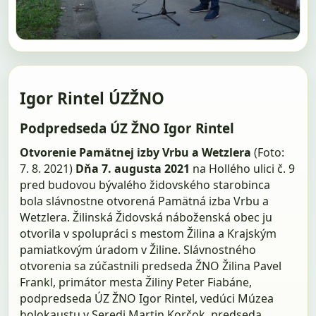
Igor Rintel ÚZŽNO
Podpredseda ÚZ ŽNO Igor Rintel
Otvorenie Pamätnej izby Vrbu a Wetzlera
(Foto:
7. 8. 2021)
Dňa 7. augusta 2021
na Hollého ulici č. 9
pred budovou bývalého židovského starobinca
bola slávnostne otvorená Pamätná izba Vrbu a
Wetzlera. Žilinská Židovská náboženská obec ju
otvorila v spolupráci s mestom Žilina a Krajským
pamiatkovým úradom v Žiline. Slávnostného
otvorenia sa zúčastnili predseda ŽNO Žilina Pavel
Frankl, primátor mesta Žiliny Peter Fiabáne,
podpredseda ÚZ ŽNO Igor Rintel, vedúci Múzea
holokaustu v Seredi Martin Korčok, predseda